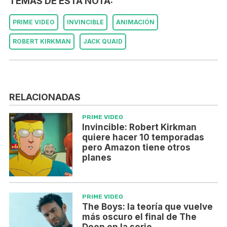
TEMAS DE ESTA NOTA:
PRIME VIDEO
INVINCIBLE
ANIMACIÓN
ROBERT KIRKMAN
JACK QUAID
RELACIONADAS
PRIME VIDEO
Invincible: Robert Kirkman
quiere hacer 10 temporadas
pero Amazon tiene otros
planes
PRIME VIDEO
The Boys: la teoría que vuelve
más oscuro el final de The
Deep en la serie