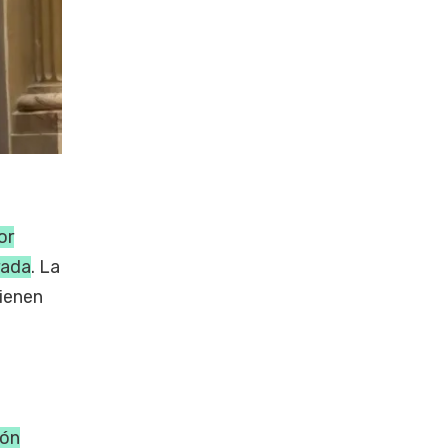
or
rada
. La
tienen
ión