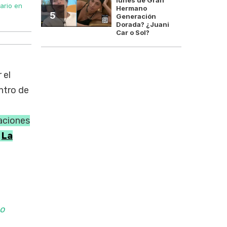
ario en
Manuel Adorni y Patricia Bullrich protagonizaron versione
Hermano
5
Generación
Dorada? ¿Juani
Car o Sol?
 el
ntro de
aciones
a
La
no