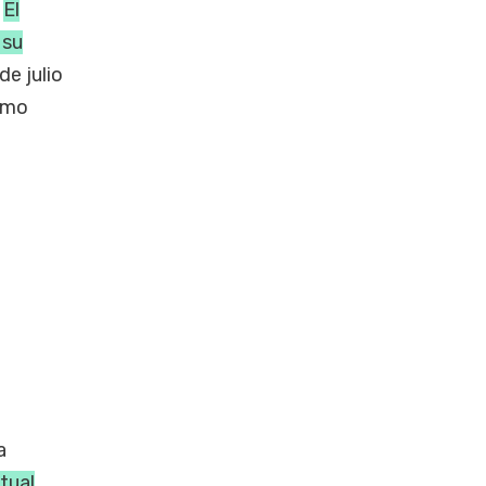
.
El
 su
de julio
como
a
tual