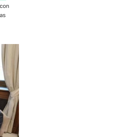
 con
las