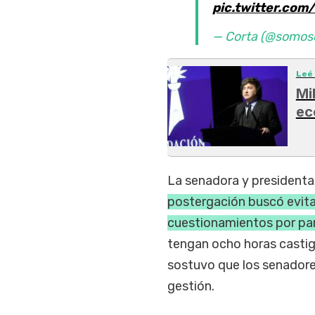
pic.twitter.co
— Corta (@somos
Leé
Mi
ec
La senadora y presidenta 
postergación buscó evita
cuestionamientos por par
tengan ocho horas castig
sostuvo que los senadore
gestión.