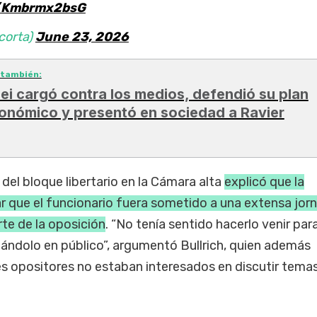
m/Kmbrmx2bsG
corta)
June 23, 2026
 también:
lei cargó contra los medios, defendió su plan
onómico y presentó en sociedad a Ravier
del bloque libertario en la Cámara alta
explicó que la
r que el funcionario fuera sometido a una extensa jor
te de la oposición
. “No tenía sentido hacerlo venir par
ándolo en público”, argumentó Bullrich, quien además
s opositores no estaban interesados en discutir tema