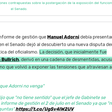
iones contrapuestas sobre la postergación de la exposición del funcion
el Senado.
 informe de gestión que
Manuel Adorni
debía presentar
 en el Senado dejó al descubierto una nueva disputa de
ica del oficialismo.
La decisión, que inicialmente fue
 Bullrich
, derivó en una cadena de desmentidas, acus
no que volvió a exponer las tensiones que atraviesan 
que Adorni no venga"
dijo que "no tiene sentido" que el jefe de Gabinete se
 informe de gestión el 2 de julio en el Senado ya que "
guntas".
https://t.co/UgSv4IW2UV