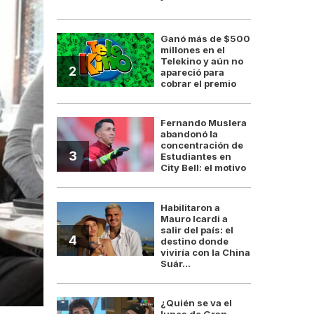
Ganó más de $500
millones en el
Telekino y aún no
2
apareció para
cobrar el premio
Fernando Muslera
abandonó la
concentración de
3
Estudiantes en
City Bell: el motivo
Habilitaron a
Mauro Icardi a
salir del país: el
4
destino donde
viviría con la China
Suár...
¿Quién se va el
lunes de Gran