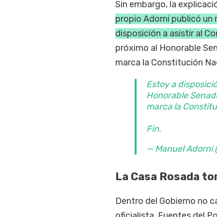
Sin embargo, la explicac
propio Adorni publicó un
disposición a asistir al C
próximo al Honorable Sen
marca la Constitución Naci
Estoy a disposici
Honorable Senado 
marca la Constitu
Fin.
— Manuel Adorni
La Casa Rosada tom
Dentro del Gobierno no ca
oficialista. Fuentes del 