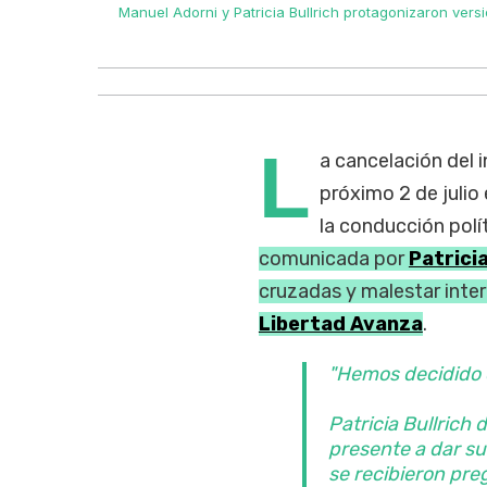
ncionario en
Manuel Adorni y Patricia Bullrich protagonizaron vers
L
a cancelación del
próximo 2 de julio
la conducción polít
comunicada por
Patricia
cruzadas y malestar inter
Libertad Avanza
.
"Hemos decidido 
Patricia Bullrich 
presente a dar su
se recibieron pre