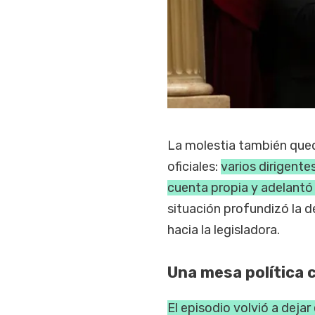
La molestia también qued
oficiales:
varios dirigentes
cuenta propia y adelantó
situación profundizó la 
hacia la legisladora.
Una mesa política
El episodio volvió a deja