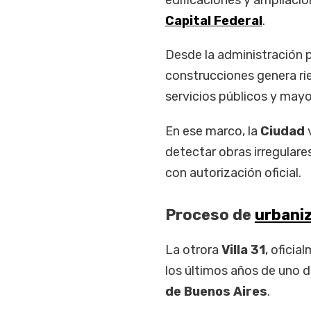
edificaciones y ampliaci
Capital Federal
.
Desde la administración 
construcciones genera rie
servicios públicos y may
En ese marco, la
Ciudad
v
detectar obras irregular
con autorización oficial.
Proceso de
urbani
La otrora
Villa 31
, ofici
los últimos años de uno 
de Buenos Aires
.