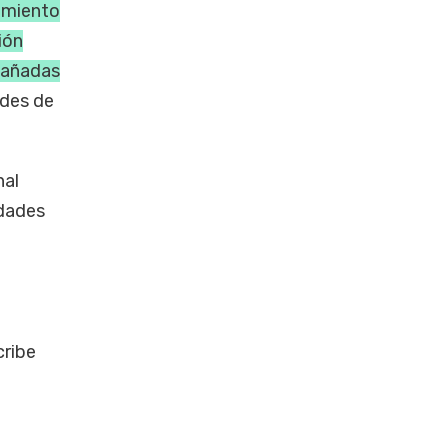
cimiento
ión
mpañadas
ades de
nal
udades
cribe