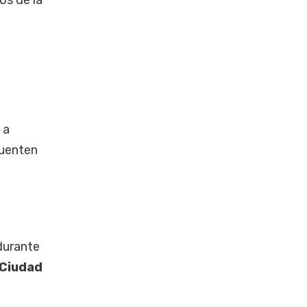
os de la
 a
cuenten
durante
Ciudad