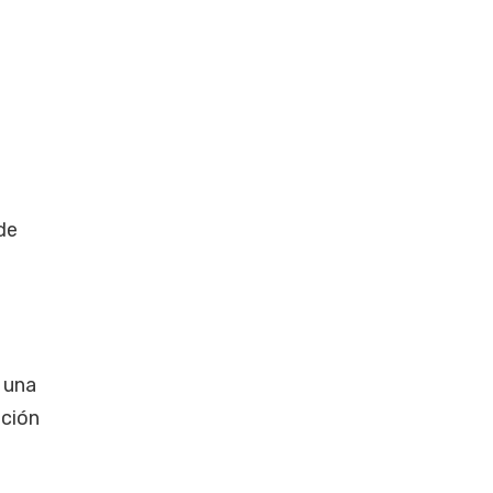
de
 una
ación