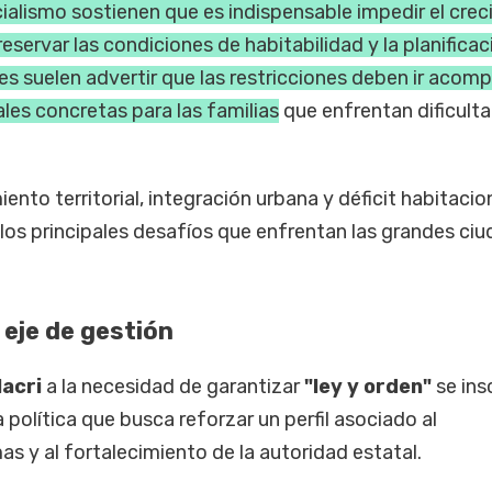
icialismo sostienen que es indispensable impedir el cre
servar las condiciones de habitabilidad y la planificac
les suelen advertir que las restricciones deben ir aco
les concretas para las familias
que enfrentan dificult
nto territorial, integración urbana y déficit habitacio
los principales desafíos que enfrentan las grandes ci
 eje de gestión
acri
a la necesidad de garantizar
"ley y orden"
se ins
política que busca reforzar un perfil asociado al
s y al fortalecimiento de la autoridad estatal.