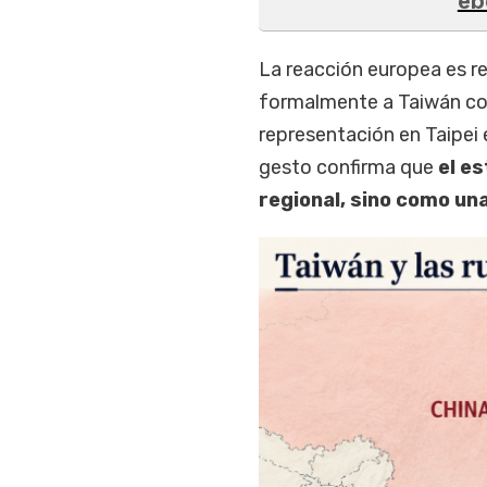
éb
La reacción europea es r
formalmente a Taiwán com
representación en Taipei 
gesto confirma que
el e
regional, sino como un