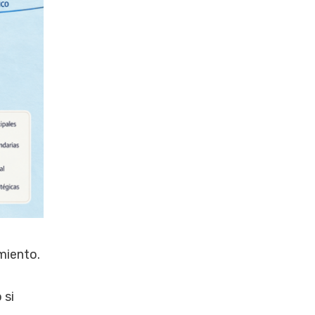
miento.
 si