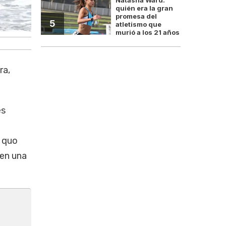
quién era la gran
promesa del
5
atletismo que
murió a los 21 años
ra,
es
u quo
 en una