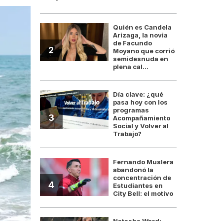
Quién es Candela
Arizaga, la novia
de Facundo
2
Moyano que corrió
semidesnuda en
plena cal...
Día clave: ¿qué
pasa hoy con los
programas
3
Acompañamiento
Social y Volver al
Trabajo?
Fernando Muslera
abandonó la
concentración de
4
Estudiantes en
City Bell: el motivo
Natasha Ward: