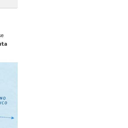
se
uta