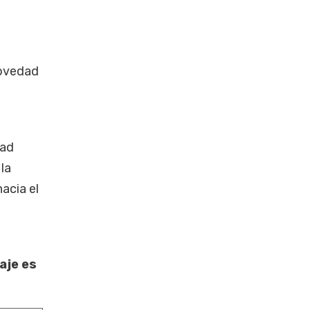
novedad
dad
la
acia el
aje es