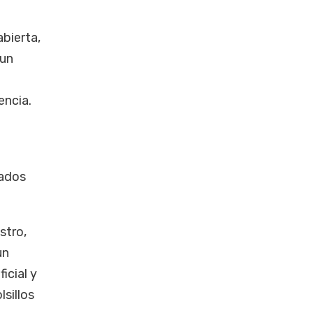
abierta,
 un
encia.
tados
stro,
un
icial y
lsillos