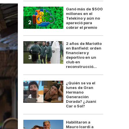
Ganó más de $500
millones en el
Telekino y aún no
2
apareció para
cobrar el premio
2 años de Mariotto
en Banfield: orden
financiero y
3
deportivo en un
club en
reconstrucció...
¿Quién se va el
lunes de Gran
Hermano
4
Generación
Dorada? ¿Juani
Car o Sol?
Habilitaron a
Mauro Icardi a