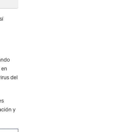
sí
zando
 en
virus del
es
ación y