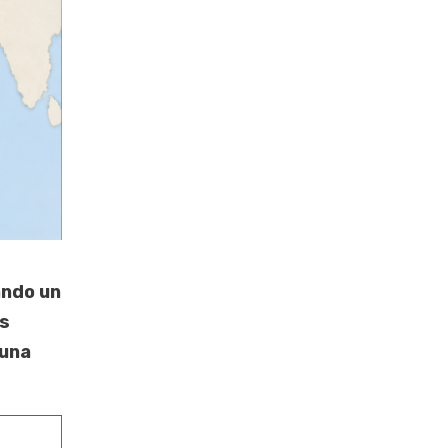
ndo un
es
 una