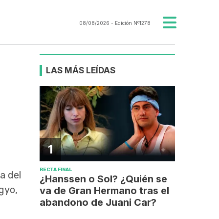
08/08/2026
- Edición Nº1278
LAS MÁS LEÍDAS
n
1
RECTA FINAL
a del
¿Hanssen o Sol? ¿Quién se
gyo,
va de Gran Hermano tras el
abandono de Juani Car?