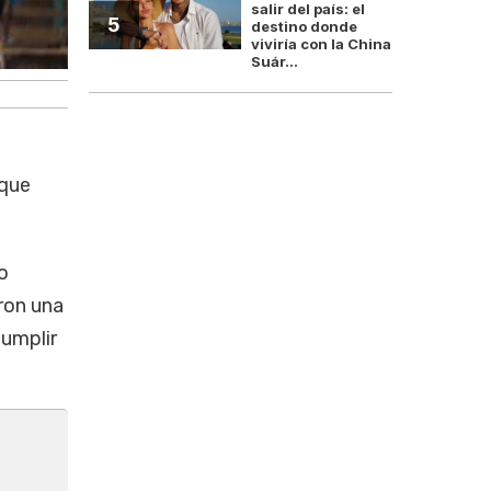
salir del país: el
5
destino donde
viviría con la China
Suár...
 que
o
aron una
cumplir