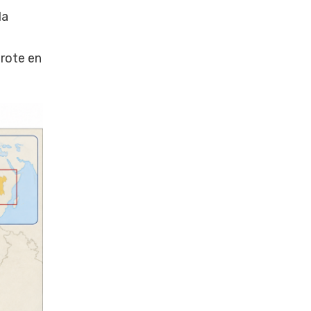
da
brote en