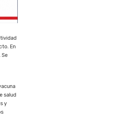
ctividad
cto. En
. Se
 vacuna
e salud
os y
os