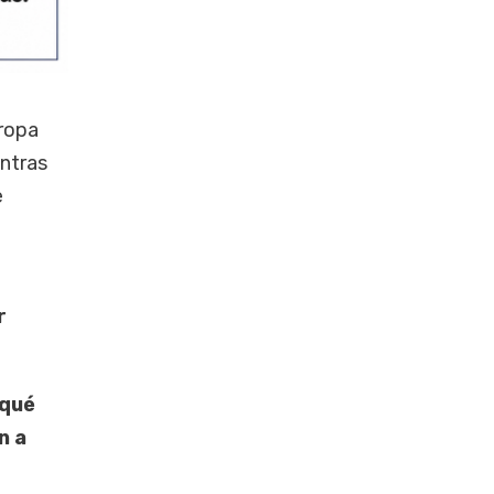
uropa
entras
e
r
 qué
n a