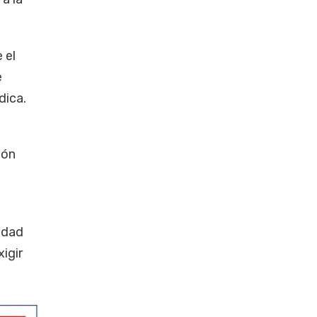
 el
e
dica.
ión
idad
igir