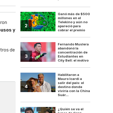
Ganó más de $500
millones en el
eron
Telekino y aún no
2
apareció para
busos y
cobrar el premio
Fernando Muslera
abandonó la
tros de
concentración de
3
Estudiantes en
City Bell: el motivo
Habilitaron a
Mauro Icardi a
salir del país: el
4
destino donde
viviría con la China
Suár...
¿Quién se va el
lunes de Gran