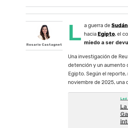
L
a guerra de
Sudán
hacia
Egipto
, el 
miedo a ser devu
Rosario Castagnet
Una investigación de Reu
detención y un aumento 
Egipto. Según el reporte
noviembre de 2025, una ci
Leé
La
Ga
in