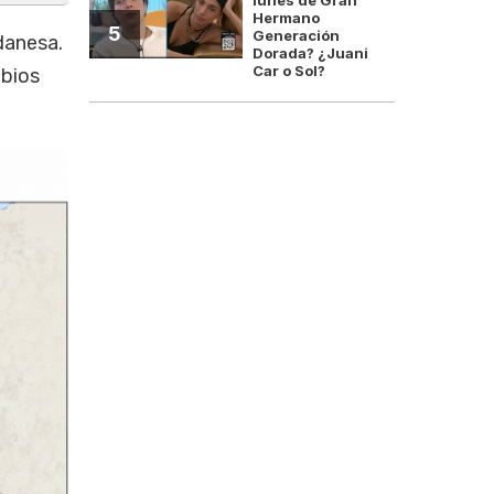
Hermano
5
Generación
danesa.
Dorada? ¿Juani
Car o Sol?
mbios