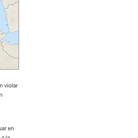
 violar
n
a
uar en
a la