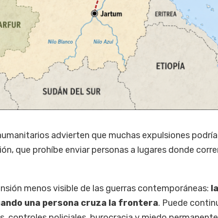
humanitarios advierten que muchas expulsiones podrían
ción, que prohíbe enviar personas a lugares donde corre
nsión menos visible de las guerras contemporáneas:
l
uando una persona cruza la frontera
. Puede contin
as, controles policiales, burocracia y miedo permanente 