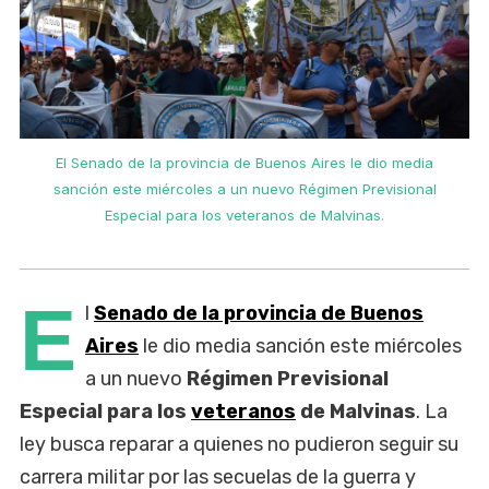
El Senado de la provincia de Buenos Aires le dio media
sanción este miércoles a un nuevo Régimen Previsional
Especial para los veteranos de Malvinas.
E
l
Senado de la provincia de Buenos
Aires
le dio media sanción este miércoles
a un nuevo
Régimen Previsional
Especial para los
veteranos
de Malvinas
. La
ley busca reparar a quienes no pudieron seguir su
carrera militar por las secuelas de la guerra y