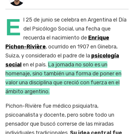
E
l 25 de junio se celebra en Argentina el Día
del Psicólogo Social, una fecha que
recuerda el nacimiento de
Enrique
Pichon-Rivière
, ocurrido en 1907 en Ginebra,
Suiza, y considerado el padre de la
psicología
social
en el país.
La jornada no solo es un
homenaje, sino también una forma de poner en
valor una disciplina que creció con fuerza en el
ámbito argentino.
Pichon-Rivière fue médico psiquiatra,
psicoanalista y docente, pero sobre todo un
pensador que buscó correrse de las miradas
individuales tradicionales.
Su idea central fue