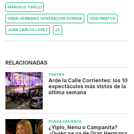
MARCELO TINELLI
GRAN HERMANO GENERACIÓN DORADA
VIDEOMATCH
JUAN CARLOS LÓPEZ
JC
RELACIONADAS
TEATRO
Arde la Calle Corrientes: los 10
espectáculos más vistos de la
última semana
PLACA CALIENTE
¿Yipio, Nenu o Campanita?
¿Quién se va de Gran Hermano