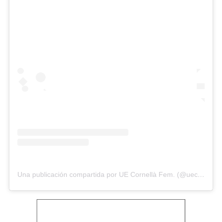
Una publicación compartida por UE Cornellà Fem. (@uecornella.fem)