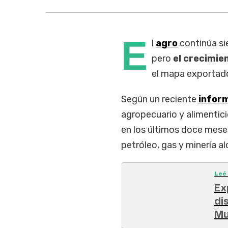
E
l
agro
continúa si
pero
el crecimie
el mapa exportado
Según un reciente
infor
agropecuario y alimentic
en los últimos doce meses
petróleo, gas y minería a
Leé
Ex
di
Mu