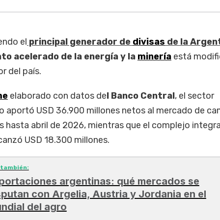
endo el
principal generador de
divisas
de la Argen
nto acelerado de la energía y la
minería
está modif
r del país.
me
elaborado con datos de
l Banco Central
, el sector
io aportó USD 36.900 millones netos al mercado de c
 hasta abril de 2026, mientras que el complejo integr
lcanzó USD 18.300 millones.
 también:
portaciones argentinas: qué mercados se
sputan con Argelia, Austria y Jordania en el
ndial del agro