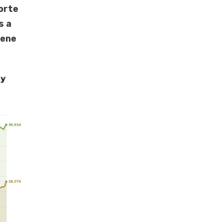
orte
s a
iene