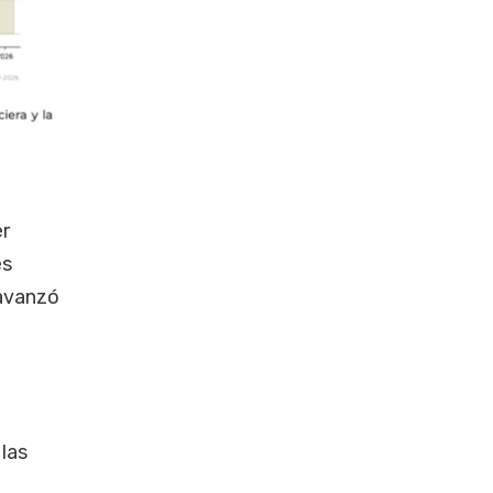
er
es
 avanzó
 las