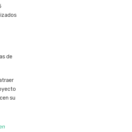
5
lizados
las de
atraer
royecto
ucen su
en