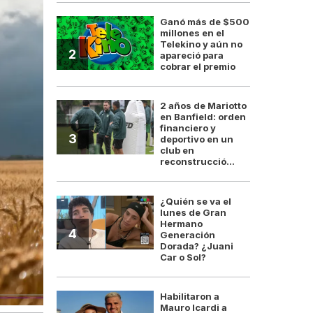
Ganó más de $500
millones en el
Telekino y aún no
2
apareció para
cobrar el premio
2 años de Mariotto
en Banfield: orden
financiero y
3
deportivo en un
club en
reconstrucció...
¿Quién se va el
lunes de Gran
Hermano
4
Generación
Dorada? ¿Juani
Car o Sol?
Habilitaron a
Mauro Icardi a