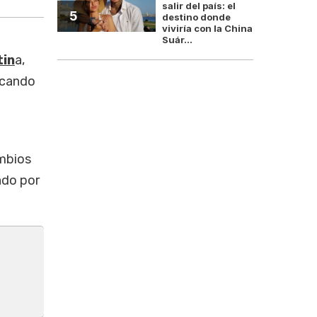
salir del país: el
5
destino donde
viviría con la China
Suár...
tin
a,
icando
ambios
ado por