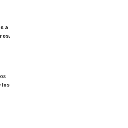
os a
ros,
dos
 los