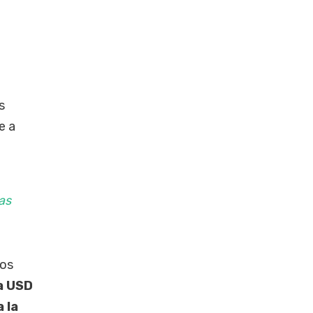
s
e a
as
sos
a USD
 la