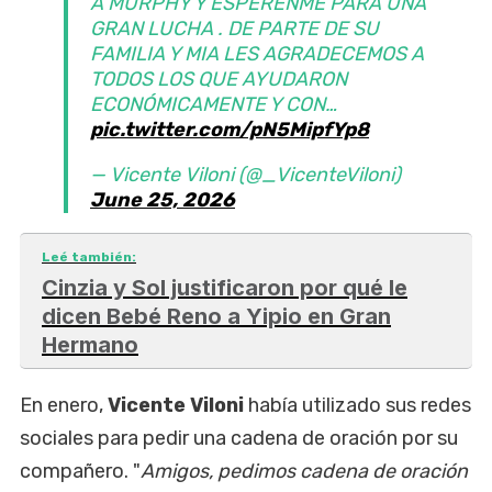
A MURPHY Y ESPERENME PARA UNA
GRAN LUCHA . DE PARTE DE SU
FAMILIA Y MIA LES AGRADECEMOS A
TODOS LOS QUE AYUDARON
ECONÓMICAMENTE Y CON…
pic.twitter.com/pN5MipfYp8
— Vicente Viloni (@_VicenteViloni)
June 25, 2026
Leé también:
Cinzia y Sol justificaron por qué le
dicen Bebé Reno a Yipio en Gran
Hermano
En enero,
Vicente Viloni
había utilizado sus redes
sociales para pedir una cadena de oración por su
compañero. "
Amigos, pedimos cadena de oración