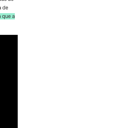
a de
 que a