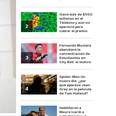
Ganó más de $500
millones en el
Telekino y aún no
2
apareció para
cobrar el premio
Fernando Muslera
abandonó la
concentración de
3
Estudiantes en
City Bell: el motivo
Spider-Man Un
nuevo día: ¿por
qué aparece Jean
4
Grey en la película
de Tom Holland?
Habilitaron a
Mauro Icardi a
salir del país: el