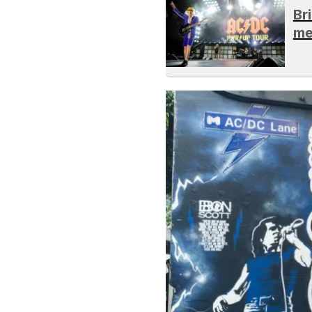
Br
me