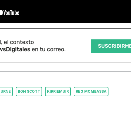
OURNE
BON SCOTT
KIRRIEMUIR
REG MOMBASSA