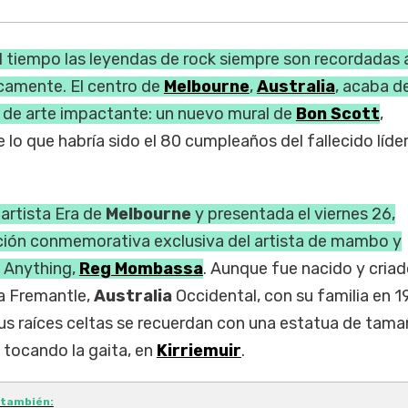
l tiempo las leyendas de rock siempre son recordadas
camente. El centro de
Melbourne
,
Australia
, acaba d
 de arte impactante: un nuevo mural de
Bon Scott
,
 lo que habría sido el 80 cumpleaños del fallecido líde
 artista Era de
Melbourne
y presentada el viernes 26,
ción conmemorativa exclusiva del artista de mambo y
 Anything,
Reg Mombassa
. Aunque fue nacido y criad
a Fremantle,
Australia
Occidental, con su familia en 1
Sus raíces celtas se recuerdan con una estatua de tam
e tocando la gaita, en
Kirriemuir
.
 también: