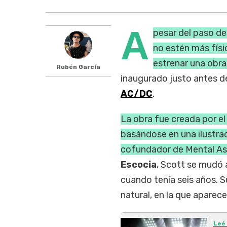
A
pesar del paso de
no estén más físi
estrenar una obra
Rubén García
inaugurado justo antes de
AC/DC
.
La obra fue creada por el
basándose en una ilustra
cofundador de Mental As
Escocia
, Scott se mudó 
cuando tenía seis años. 
natural, en la que aparec
Leé