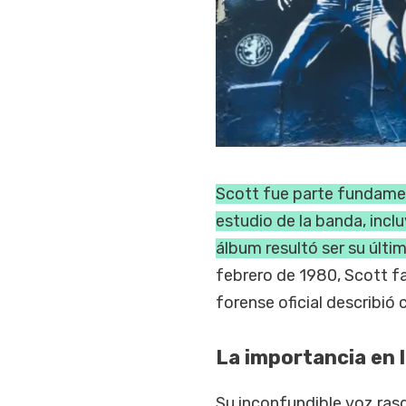
Scott fue parte fundame
estudio de la banda, incl
álbum resultó ser su últi
febrero de 1980, Scott fa
forense oficial describió
La importancia en 
Su inconfundible voz rasg