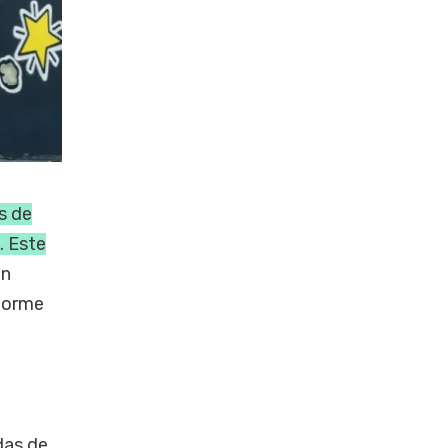
s de
. Este
en
nforme
das de