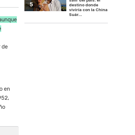
5
destino donde
viviría con la China
Suár...
 aunque
e
r de
o en
952,
año