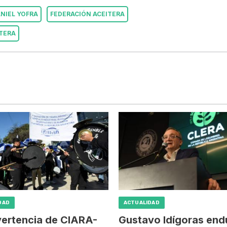
NIEL YOFRA
FEDERACIÓN ACEITERA
ITERA
DAD
ACTUALIDAD
vertencia de CIARA-
Gustavo Idígoras end