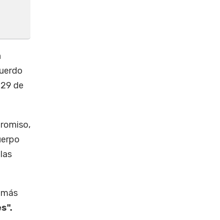
a
cuerdo
 29 de
romiso,
uerpo
las
e más
es".