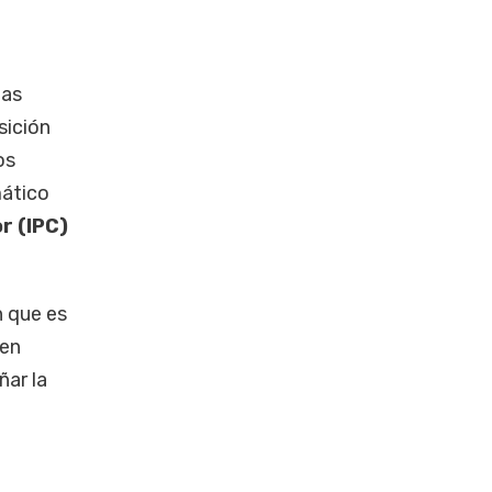
ias
sición
os
mático
r (IPC)
n que es
 en
ar la