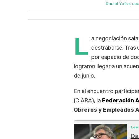
Daniel Yofra, se
L
a negociación sala
destrabarse. Tras 
por espacio de doc
lograron llegar a un acue
de junio.
En el encuentro participa
(CIARA), la
Federación A
Obreros y Empleados A
Leé
Da