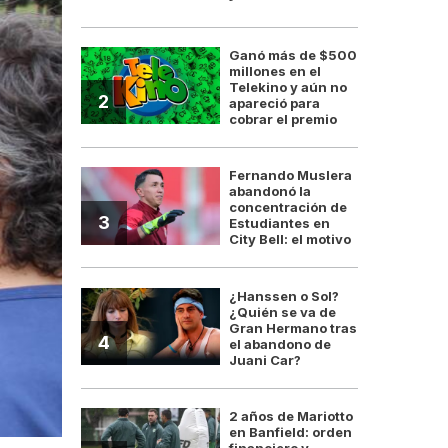
Ganó más de $500
millones en el
Telekino y aún no
2
apareció para
cobrar el premio
Fernando Muslera
abandonó la
concentración de
3
Estudiantes en
City Bell: el motivo
¿Hanssen o Sol?
¿Quién se va de
Gran Hermano tras
4
el abandono de
Juani Car?
2 años de Mariotto
en Banfield: orden
financiero y