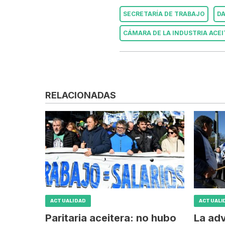
SECRETARÍA DE TRABAJO
DA
CÁMARA DE LA INDUSTRIA ACE
RELACIONADAS
ACTUALIDAD
ACTUALI
Paritaria aceitera: no hubo
La ad