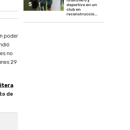
Daniel Yofra, secreta
5
deportivo en un
club en
reconstrucció...
in poder
ndió
tes no
lunes 29
itera
to de