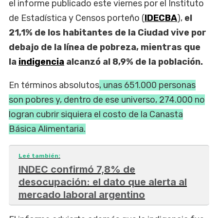
el informe publicado este viernes por el Instituto
de Estadística y Censos porteño (
IDECBA
),
el
21,1% de los habitantes de la Ciudad vive por
debajo de la línea de pobreza, mientras que
la
indigencia
alcanzó al 8,9% de la población.
En términos absolutos
, unas 651.000 personas
son pobres y, dentro de ese universo, 274.000 no
logran cubrir siquiera el costo de la Canasta
Básica Alimentaria.
Leé también:
INDEC confirmó 7,8% de
desocupación: el dato que alerta al
mercado laboral argentino