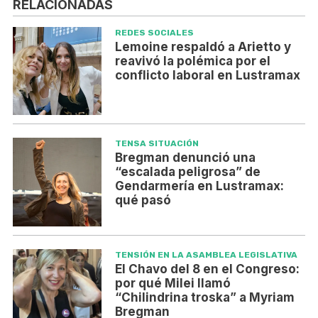
RELACIONADAS
REDES SOCIALES
Lemoine respaldó a Arietto y
reavivó la polémica por el
conflicto laboral en Lustramax
TENSA SITUACIÓN
Bregman denunció una
“escalada peligrosa” de
Gendarmería en Lustramax:
qué pasó
TENSIÓN EN LA ASAMBLEA LEGISLATIVA
El Chavo del 8 en el Congreso:
por qué Milei llamó
“Chilindrina troska” a Myriam
Bregman