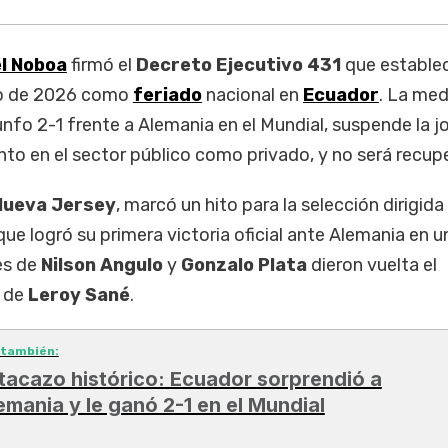
l Noboa
firmó el
Decreto Ejecutivo 431
que establec
nio de 2026 como
feriado
nacional en
Ecuador
. La med
unfo 2-1 frente a Alemania en el Mundial, suspende la j
anto en el sector público como privado, y no será recup
Nueva Jersey
, marcó un hito para la selección dirigida
 que logró su primera victoria oficial ante Alemania en u
es de
Nilson Angulo
y
Gonzalo Plata
dieron vuelta el
a de
Leroy Sané
.
 también:
tacazo histórico: Ecuador sorprendió a
emania y le ganó 2-1 en el Mundial