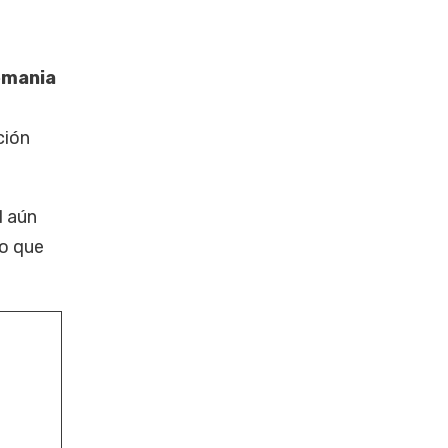
emania
ción
l aún
co que