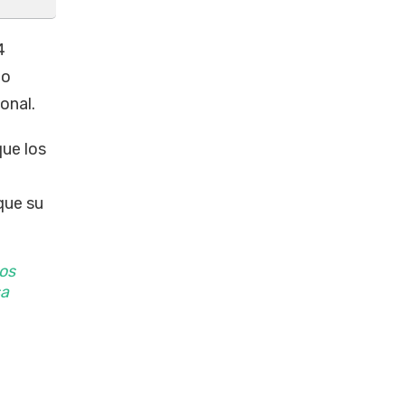
4
to
onal.
que los
que su
tos
sa