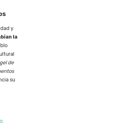
os
ldad y
bian la
eblo
ultural
gel de
mentos
ncia su
o,