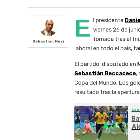
E
l presidente
Danie
viernes 26 de ju
tomada tras el tri
Sebastián Muzi
laboral en todo el país, t
El partido, disputado en
Sebastián Beccacece
,
Copa del Mundo. Los gol
resultado tras la apertur
Leé
Ba
Al