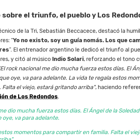
 sobre el triunfo, el pueblo y Los Redond
 técnico de la Tri, Sebastián Beccacece, destacó la humi
res: “
Yo no existo, soy un guía nomás. Los que cam
ores
”. El entrenador argentino le dedicó el triunfo al pu
res, y citó al músico
Indio Solari
, reforzando el tono c
"El rock nacional me dio mucha fuerza estos días. El Án
 que oye, va para adelante. La vida te regala estos mo
 Falta el viejo, estará gritando arriba"
, haciendo refere
ión de Los Redondos
.
 me dio mucha fuerza estos días. El Ángel de la Soledad
 oye, va para adelante.
estos momentos para compartir en familia. Falta el viej
riba".