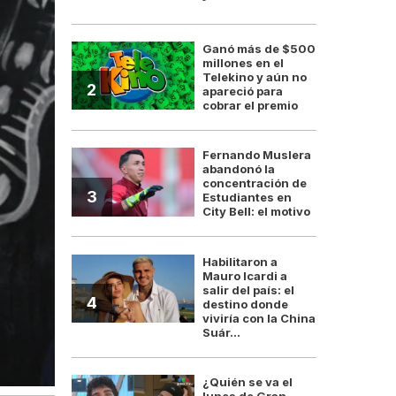
Ganó más de $500
millones en el
Telekino y aún no
2
apareció para
cobrar el premio
Fernando Muslera
abandonó la
concentración de
3
Estudiantes en
City Bell: el motivo
Habilitaron a
Mauro Icardi a
salir del país: el
4
destino donde
viviría con la China
Suár...
¿Quién se va el
lunes de Gran