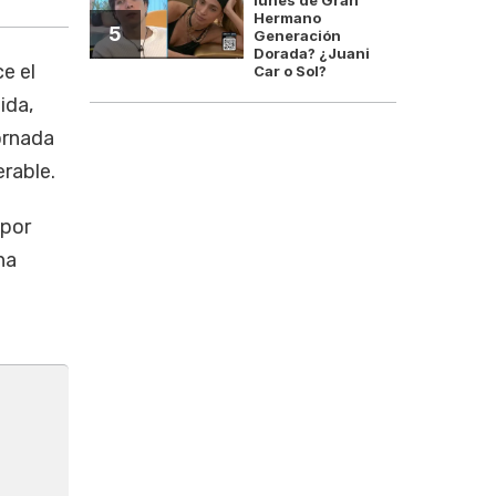
Hermano
5
Generación
Dorada? ¿Juani
e el
Car o Sol?
ida,
ornada
erable.
 por
na