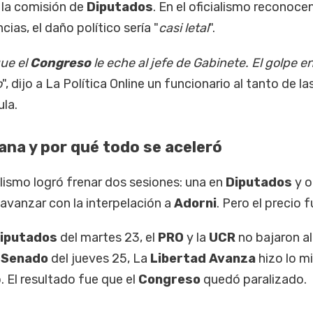
 la comisión de
Diputados
. En el oficialismo reconocen
cias, el daño político sería "
casi letal
".
que el
Congreso
le eche al jefe de Gabinete. El golpe en
o
", dijo a La Política Online un funcionario al tanto de la
la.
na y por qué todo se aceleró
ialismo logró frenar dos sesiones: una en
Diputados
y o
avanzar con la interpelación a
Adorni
. Pero el precio f
iputados
del martes 23, el
PRO
y la
UCR
no bajaron al
l
Senado
del jueves 25, La
Libertad Avanza
hizo lo m
ó. El resultado fue que el
Congreso
quedó paralizado.