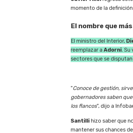
momento de la definición
El nombre que más
El ministro del Interior,
Di
reemplazar a
Adorni
. Su
sectores que se disputan 
"
Conoce de gestión, sirve d
gobernadores saben que v
los flancos
", dijo a Infob
Santilli
hizo saber que no
mantener sus chances de 