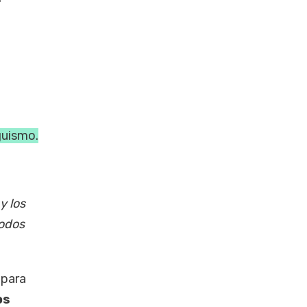
aguismo.
y los
todos
 para
os