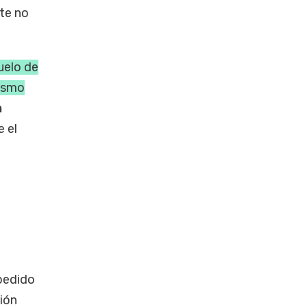
nte no
uelo de
nismo
a
e el
 pedido
ción