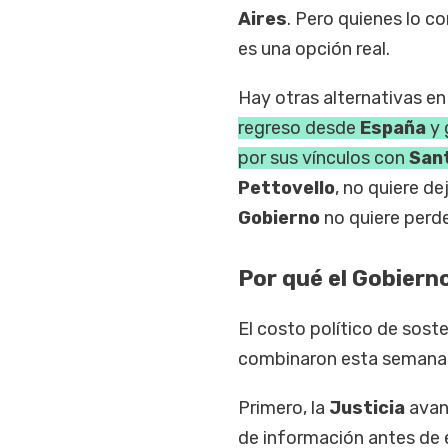
Aires
. Pero quienes lo c
es una opción real.
Hay otras alternativas e
regreso desde
España
y 
por sus vínculos con
San
Pettovello
, no quiere de
Gobierno
no quiere perde
Por qué el Gobiern
El costo político de sost
combinaron esta semana y 
Primero, la
Justicia
avan
de información antes de 