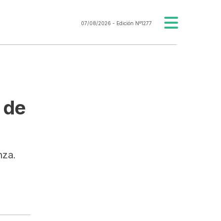
07/08/2026
- Edición Nº1277
 de
nza.
El Gobierno ana