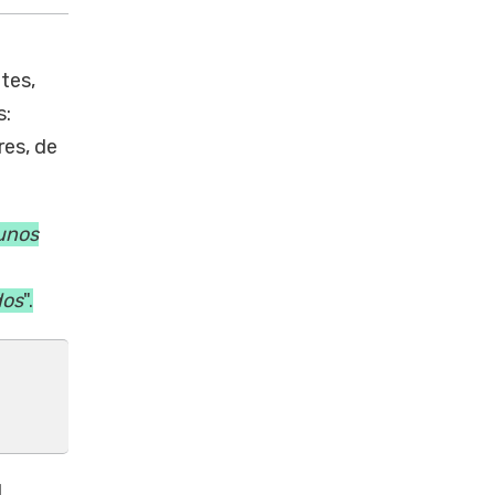
tes,
s:
res, de
gunos
dos
".
l