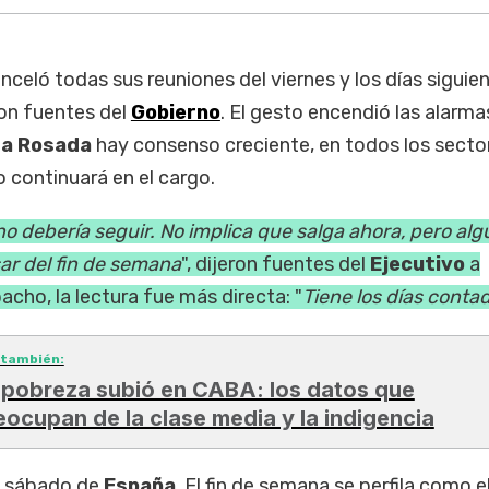
nceló todas sus reuniones del viernes y los días siguien
on fuentes del
Gobierno
. El gesto encendió las alarma
a Rosada
hay consenso creciente, en todos los secto
o continuará en el cargo.
o debería seguir. No implica que salga ahora, pero al
ar del fin de semana
", dijeron fuentes del
Ejecutivo
a
cho, la lectura fue más directa: "
Tiene los días conta
 también:
 pobreza subió en CABA: los datos que
eocupan de la clase media y la indigencia
e sábado de
España
. El fin de semana se perfila como e