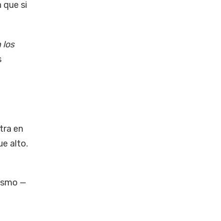
 que si
 los
s
tra en
ue alto.
ismo —