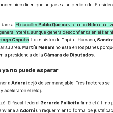
onocen bien dicen que negarse a un pedido del Preside
n danza.
El canciller
Pablo Quirno
viaja con
Milei
en el v
genera interés, aunque genera desconfianza en el kari
tiago Caputo
. La ministra de Capital Humano,
Sandr
jar su área.
Martín Menem
no está en los planes porqu
r la presidencia de la
Cámara de Diputados
.
o ya no puede esperar
ener a
Adorni
dejó de ser manejable. Tres factores se
aceleraron el reloj.
zó. El fiscal federal
Gerardo Pollicita
firmó el último
enviarle a
Adorni
un requerimiento formal de justifica