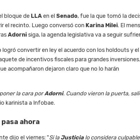
del bloque de
LLA
en el
Senado
, fue la que tomó la deci
ir el recinto. Luego conversó con
Karina Milei
. El men
tras
Adorni
siga, la agenda legislativa va a seguir sufri
mo logró convertir en ley el acuerdo con los holdouts y el
paquete de incentivos fiscales para grandes inversiones
 que acompañaron dejaron claro que no lo harán
 poner la cara por
Adorni
. Cuando vieron la puerta, sal
io karinista a Infobae.
é pasa ahora
nte dijo el viernes: "
Si la
Justicia
lo considera culpable,