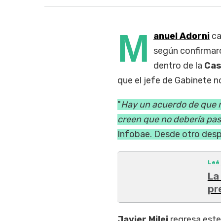
M
anuel Adorni
ca
según confirmar
dentro de la
Cas
que el jefe de Gabinete n
"
Hay un acuerdo de que n
creen que no debería pas
Infobae. Desde otro despa
Leé
La
pr
Javier Milei
regresa est