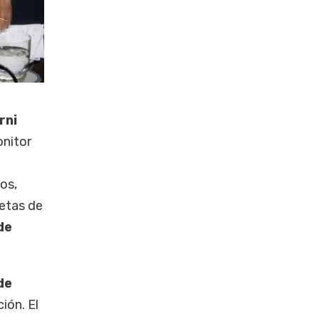
rni
onitor
os,
etas de
de
de
ión. El