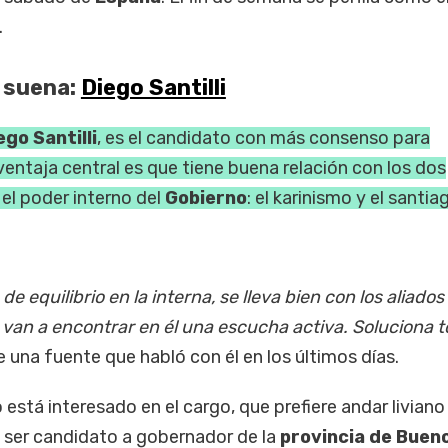
.
 suena:
Diego Santilli
ego Santilli
, es el candidato con más consenso para
 ventaja central es que tiene buena relación con los dos
el poder interno del
Gobierno
: el karinismo y el santi
e equilibrio en la interna, se lleva bien con los aliados 
an a encontrar en él una escucha activa. Soluciona 
ae una fuente que habló con él en los últimos días.
 está interesado en el cargo, que prefiere andar liviano
ser candidato a gobernador de la
provincia de Buen