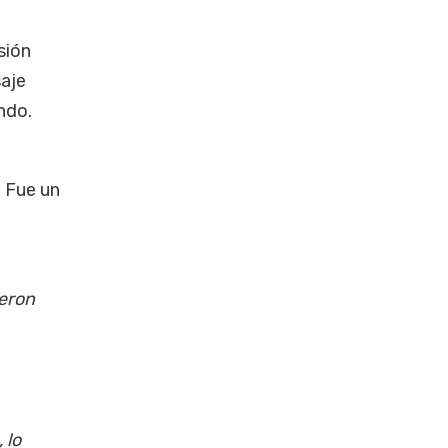
sión
saje
endo.
. Fue un
ieron
 lo