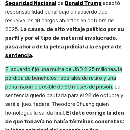
Seguridad Nacional
de
Donald Trump
aceptó
responsabilidad penal bajo un acuerdo que
resuelve los 18 cargos abiertos en octubre de
2025.
La causa, de alto voltaje político por su
perfil y por el tipo de material involucrado,
pasa ahora de la pelea judicial a la espera de
sentencia
.
El acuerdo fijó una multa de USD 2,25 millones, la
pérdida de beneficios federales de retiro y una
pena máxima posible de 60 meses de prisión.
La
sentencia quedó pautada para el 28 de octubre y
será el juez federal Theodore Chuang quien
homologue la salida final.
El dato corrige la idea
de que todavía no había términos concretos: