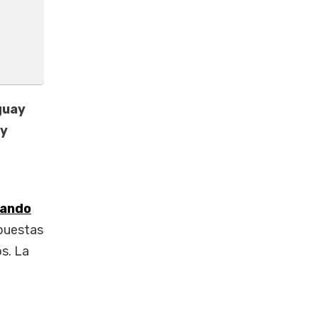
guay
 y
nando
xpuestas
s. La
e