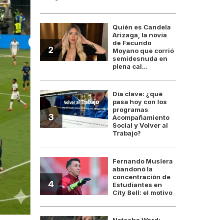
Quién es Candela
Arizaga, la novia
de Facundo
2
Moyano que corrió
semidesnuda en
plena cal...
Día clave: ¿qué
pasa hoy con los
programas
3
Acompañamiento
Social y Volver al
Trabajo?
Fernando Muslera
abandonó la
concentración de
4
Estudiantes en
City Bell: el motivo
Natasha Ward: