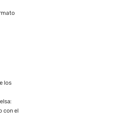
ormato
e los
elsa:
o con el