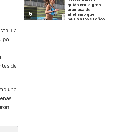
Un error en la retención de Muslera le dio a 
quién era la gran
promesa del
5
atletismo que
murió a los 21 años
sta. La
uipo
a
ntes de
como uno
penas
aron