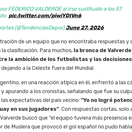
uso FEDERICO VALDERDE al irse sustituido a los 57
ido.
pic.twitter.com/piwiYDIVn6
portes (@TendenciasDepor)
June 27, 2026
ustración de un equipo que no encontraba respuestas y 
la clasificación. Para muchos,
la bronca de Valverde
re la ambición de los futbolistas y las decisiones
dejando a la Celeste fuera del Mundial.
rgentino, en una reacción atípica en él, enfrentó a las 
o y apurando a los cronistas, señalando que fue su culp
las expectativas del país vecino:
"Yo no logré potenc
uay en sus jugadores"
. Con respuestas cortas, solo 
e Valverde buscó que "el equipo tuviera más presencia e
ror de Muslera que provocó el gol español no pudo habla