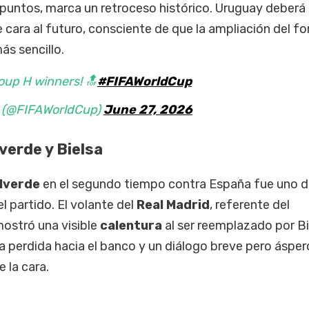
s puntos, marca un retroceso histórico. Uruguay deberá
 cara al futuro, consciente de que la ampliación del f
ás sencillo.
roup H winners! 🔝
#FIFAWorldCup
p (@FIFAWorldCup)
June 27, 2026
verde y Bielsa
lverde
en el segundo tiempo contra España fue uno d
partido. El volante del
Real Madrid
, referente del
stró una visible
calentura
al ser reemplazado por Bi
a perdida hacia el banco y un diálogo breve pero ásper
 la cara.