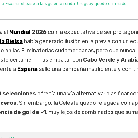
io a España el pase a la siguiente ronda. Uruguay quedó eliminado.
a el
Mundial
2026
con la expectativa de ser protagoni
o Bielsa
había generado ilusión en la previa con un eq
o en las Eliminatorias sudamericanas, pero que nunca
este certamen. Tras empatar con
Cabo Verde
y
Arabi
frente a
España
selló una campaña insuficiente y con ti
 selecciones
ofrecía una vía alternativa: clasificar 
rceros
. Sin embargo, la Celeste quedó relegada con a
ncia de gol de -1
, muy lejos de combinados que sum