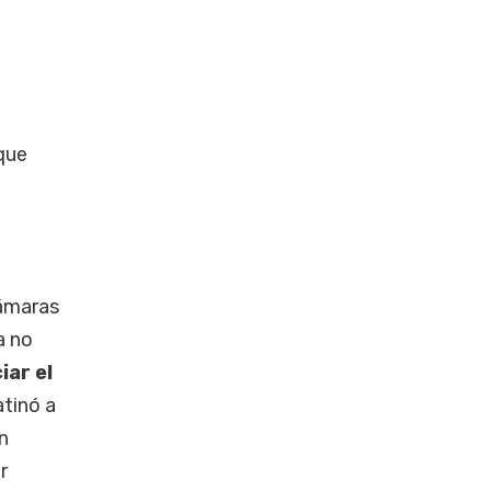
que
cámaras
a no
iar el
atinó a
n
r