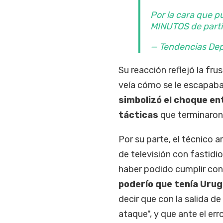
Por la cara que p
MINUTOS de part
— Tendencias De
Su reacción reflejó la fr
veía cómo se le escapaba 
simbolizó el choque ent
tácticas
que terminaron 
Por su parte, el técnico a
de televisión con fastidi
haber podido cumplir con 
poderío que tenía Urug
decir que con la salida d
ataque", y que ante el er