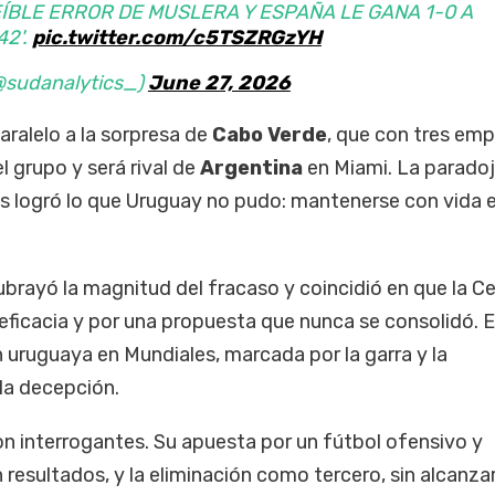
EÍBLE ERROR DE MUSLERA Y ESPAÑA LE GANA 1-0 A
2'.
pic.twitter.com/c5TSZRGzYH
@sudanalytics_)
June 27, 2026
aralelo a la sorpresa de
Cabo Verde
, que con tres em
grupo y será rival de
Argentina
en Miami. La paradoj
as logró lo que Uruguay no pudo: mantenerse con vida e
ubrayó la magnitud del fracaso y coincidió en que la C
eficacia y por una propuesta que nunca se consolidó. E
n uruguaya en Mundiales, marcada por la garra y la
la decepción.
n interrogantes. Su apuesta por un fútbol ofensivo y
 resultados, y la eliminación como tercero, sin alcanza