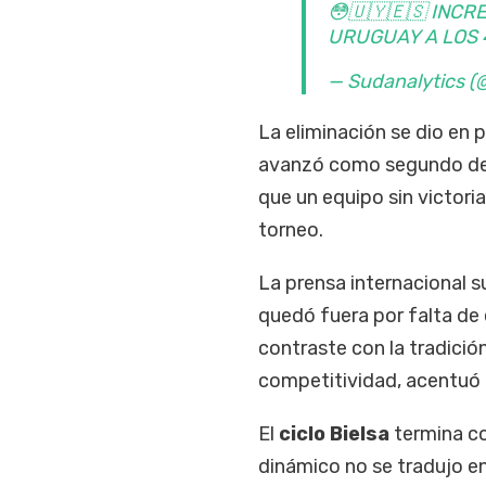
😳🇺🇾🇪🇸 INCR
URUGUAY A LOS 4
— Sudanalytics (
La eliminación se dio en p
avanzó como segundo del 
que un equipo sin victori
torneo.
La prensa internacional s
quedó fuera por falta de 
contraste con la tradició
competitividad, acentuó 
El
ciclo Bielsa
termina co
dinámico no se tradujo en