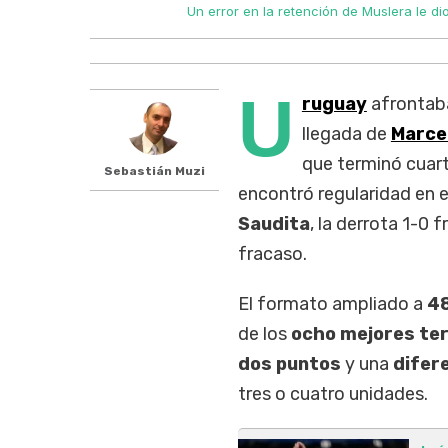
Un error en la retención de Muslera le d
U
ruguay
afrontab
llegada de
Marcel
que terminó cuart
Sebastián Muzi
encontró regularidad en 
Saudita
, la derrota 1-0 
fracaso.
El formato ampliado a
48
de los
ocho mejores te
dos puntos
y una
difere
tres o cuatro unidades.