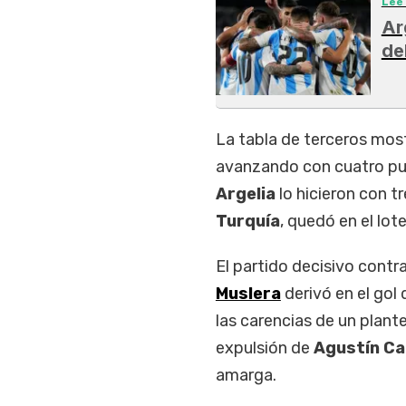
Leé
Ar
de
La tabla de terceros mo
avanzando con cuatro pu
Argelia
lo hicieron con t
Turquía
, quedó en el lo
El partido decisivo contra
Muslera
derivó en el gol
las carencias de un plant
expulsión de
Agustín Ca
amarga.