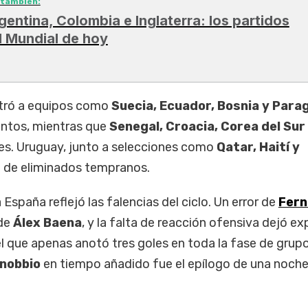
 también:
gentina, Colombia e Inglaterra: los partidos
l Mundial de hoy
stró a equipos como
Suecia, Ecuador, Bosnia y Para
ntos, mientras que
Senegal, Croacia, Corea del Sur
res. Uruguay, junto a selecciones como
Qatar, Haití y
te de eliminados tempranos.
 España reflejó las falencias del ciclo. Un error de
Fer
 de
Álex Baena
, y la falta de reacción ofensiva dejó e
el que apenas anotó tres goles en toda la fase de grupo
nobbio
en tiempo añadido fue el epílogo de una noch