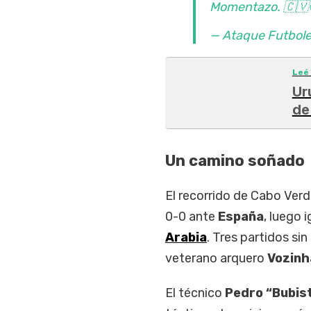
Momentazo. 🇨🇻
— Ataque Futbol
Leé
Ur
de
Un camino soñado
El recorrido de Cabo Ver
0-0 ante
España
, luego 
Arabia
. Tres partidos sin
veterano arquero
Vozinh
El técnico
Pedro “Bubist