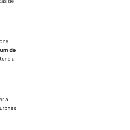
tas de
onel
ium de
otencia
ar a
burones