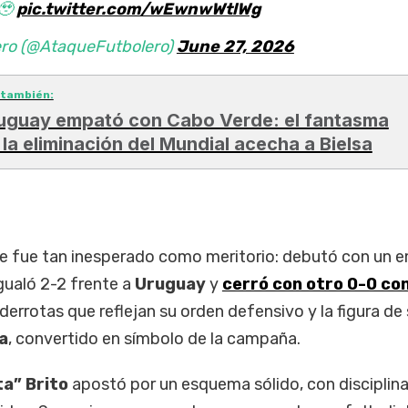
🥹
pic.twitter.com/wEwnwWtlWg
ero (@AtaqueFutbolero)
June 27, 2026
 también:
uguay empató con Cabo Verde: el fantasma
 la eliminación del Mundial acecha a Bielsa
de fue tan inesperado como meritorio: debutó con un 
igualó 2-2 frente a
Uruguay
y
cerró con otro 0-0 co
 derrotas que reflejan su orden defensivo y la figura de
a
, convertido en símbolo de la campaña.
a” Brito
apostó por un esquema sólido, con disciplin