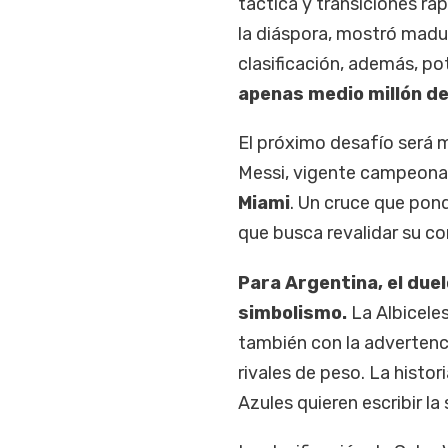
táctica y transiciones rá
la diáspora, mostró madu
clasificación, además, pot
apenas medio millón de
El próximo desafío será 
Messi, vigente campeona d
Miami
. Un cruce que pond
que busca revalidar su co
Para Argentina, el due
simbolismo.
La Albiceles
también con la adverten
rivales de peso. La histor
Azules quieren escribir la 