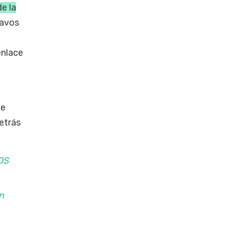
e la
savos
enlace
de
detrás
OS
n