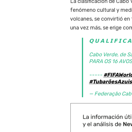
La clasificación de Cabo
fenómeno cultural y mediá
volcanes, se convirtió en 
una vez más, se erige co
𝗤 𝗨 𝗔 𝗟 𝗜 𝗙 𝗜 𝗖 
Cabo Verde, de S
PARA OS 16 AVOS
-----
#FIFAWorl
#TubarõesAzuis
— Federação Cab