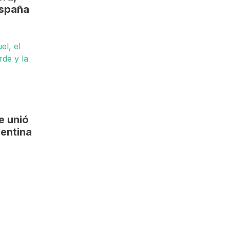
España
e unió
gentina