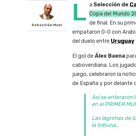
L
a
Selección de
Ca
Copa del Mundo 2
de final. En su pri
Sebastián Muzi
empataron 0-0 con Arabia
del duelo entre
Uruguay
El gol de
Álex Baena
para
caboverdiana. Los jugado
juego, celebraron la not
de España y por delante 
Así se enteraron
en el PRIMER MU
Las lágrimas de l
la tribuna…