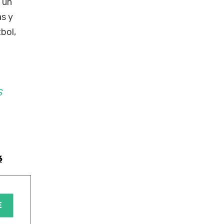
 un
as y
bol,
S
6