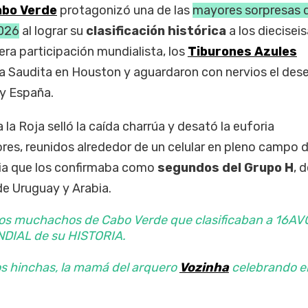
bo Verde
protagonizó una de las
mayores sorpresas d
026
al lograr su
clasificación histórica
a los diecisei
mera participación mundialista, los
Tiburones Azules
 Saudita en Houston y aguardaron con nervios el des
y España.
 la Roja selló la caída charrúa y desató la euforia
res, reunidos alrededor de un celular en pleno campo 
icia que los confirmaba como
segundos del Grupo H
, 
de Uruguay y Arabia.
 los muchachos de Cabo Verde que clasificaban a 16AV
NDIAL de su HISTORIA.
os hinchas, la mamá del arquero
Vozinha
celebrando e