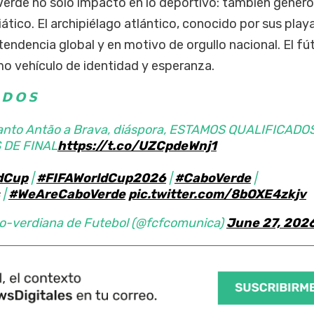
 Verde no solo impactó en lo deportivo: también generó
tico. El archipiélago atlántico, conocido por sus play
tendencia global y en motivo de orgullo nacional. El fút
mo vehículo de identidad y esperanza.
 𝗗 𝗢 𝗦
anto Antão a Brava, diáspora, ESTAMOS QUALIFICADO
 DE FINAL
https://t.co/UZCpdeWnj1
dCup
|
#FIFAWorldCup2026
|
#CaboVerde
|
|
#WeAreCaboVerde
pic.twitter.com/8bOXE4zkjv
o-verdiana de Futebol (@fcfcomunica)
June 27, 202