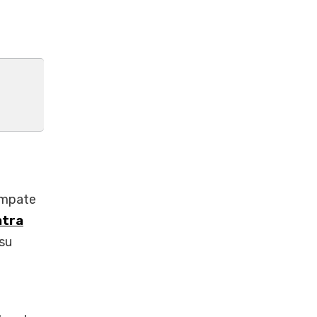
empate
ntra
 su
a