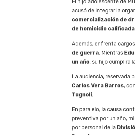
El hijo adolescente de Mu
acusó de integrar la orga
comercialización de d
de homicidio calificad
Además, enfrenta cargos
de guerra
. Mientras
Edu
un año
, su hijo cumplirá
La audiencia, reservada p
Carlos Vera Barros
, co
Tugnoli
.
En paralelo, la causa co
preventiva por un año, 
por personal de la
Divisi