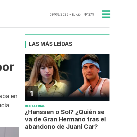
09/08/2026
- Edición Nº1279
LAS MÁS LEÍDAS
por
1
aba en
icía
RECTA FINAL
¿Hanssen o Sol? ¿Quién se
va de Gran Hermano tras el
abandono de Juani Car?