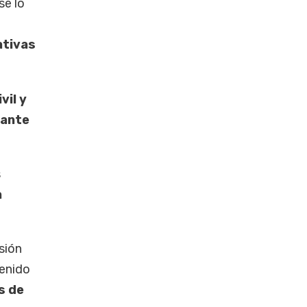
se lo
ativas
vil y
rante
s
a
sión
tenido
s de