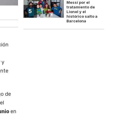
Messi por el
tratamiento de
5
Lionel y el
Eduardo Muñoz, principa
histórico salto a
Barcelona
ción
 y
ente
go de
el
unio
en