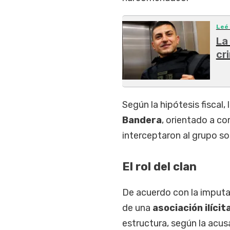
Leé
La
cr
Según la hipótesis fiscal,
Bandera
, orientado a c
interceptaron al grupo s
El rol del clan
De acuerdo con la imput
de una
asociación ilícit
estructura, según la acu