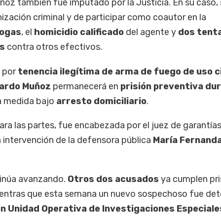
ñoz también fue imputado por la Justicia. En su caso, 
nización criminal y de participar como coautor en la
rogas
, el
homicidio calificado
del agente y
dos tent
as
contra otros efectivos.
 por
tenencia ilegítima de arma de fuego de uso ci
ardo Muñoz
permanecerá en
prisión preventiva du
 la medida bajo
arresto domiciliario
.
ara las partes, fue encabezada por el juez de garantía
n intervención de la defensora pública
María Fernand
ntinúa avanzando.
Otros dos acusados
ya cumplen pri
mientras que esta semana un nuevo sospechoso fue de
ón Unidad Operativa de Investigaciones Especiale