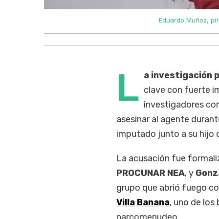
Eduardo Muñoz, prin
L
a investigación 
clave con fuerte i
investigadores co
asesinar al agente duran
imputado junto a su hijo
La acusación fue formaliz
PROCUNAR NEA
, y
Gonz
grupo que abrió fuego co
Villa Banana
, uno de los
narcomenudeo.