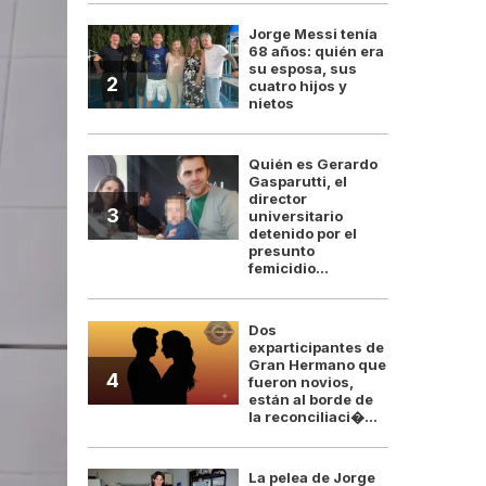
Jorge Messi tenía
68 años: quién era
su esposa, sus
2
cuatro hijos y
nietos
Quién es Gerardo
Gasparutti, el
director
3
universitario
detenido por el
presunto
femicidio...
Dos
exparticipantes de
Gran Hermano que
4
fueron novios,
están al borde de
la reconciliaci�...
La pelea de Jorge