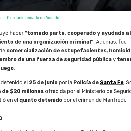
 el 11 de junio pasado en Rosario.
buyó haber
“tomado parte, cooperado y ayudado a 
ento de una organización criminal”
. Además, fue
 de
comercialización de estupefacientes
,
homicid
iembro de una fuerza de seguridad pública
y
tene
fuego
.
 detenido el
25 de junio
por la
Policía de
Santa Fe
. S
de $20 millones
ofrecida por el Ministerio de Seguri
tió en el
quinto detenido
por el crimen de Manfredi.
o