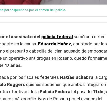
cipal sospechoso por el crimen del policía.
por el asesinato del
policía federal
sumó una deten
mpacto en la causa.
Eduardo Muñoz
, apuntado por los
mo el presunto cabecilla del clan acusado de emboscar
te un operativo antidrogas en Rosario, quedó formalm
 de
17 años
.
ada por los fiscales federales
Matías Scilabra
, a car
alo Ruggeri
, quienes sostienen que ambos integraron 
ntra efectivos de la
Policía Federal
el pasado
11 de j
 barrios más conflictivos de Rosario por el avance del