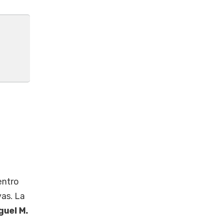
o
entro
vas. La
guel M.