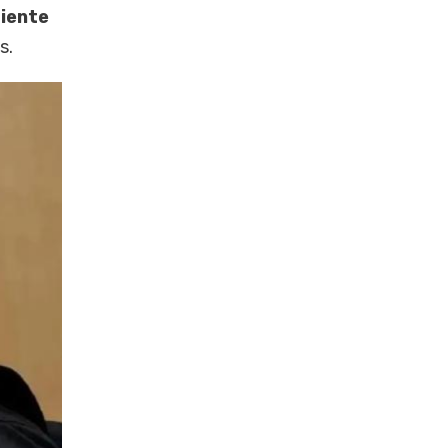
iente
s.