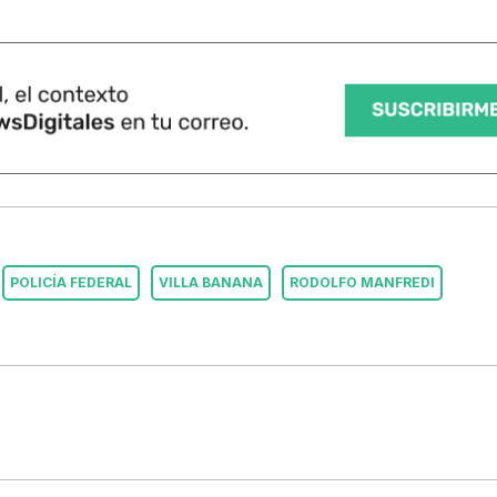
POLICÍA FEDERAL
VILLA BANANA
RODOLFO MANFREDI