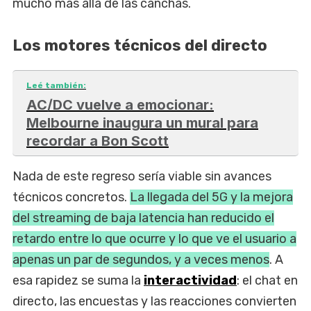
mucho más allá de las canchas.
Los motores técnicos del directo
Leé también:
AC/DC vuelve a emocionar:
Melbourne inaugura un mural para
recordar a Bon Scott
Nada de este regreso sería viable sin avances
técnicos concretos.
La llegada del 5G y la mejora
del streaming de baja latencia han reducido el
retardo entre lo que ocurre y lo que ve el usuario a
apenas un par de segundos, y a veces menos
. A
esa rapidez se suma la
interactividad
: el chat en
directo, las encuestas y las reacciones convierten