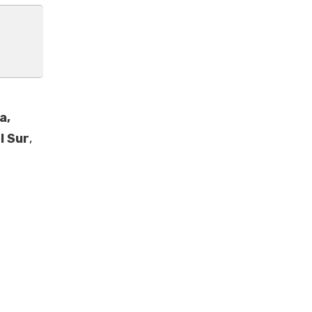
a,
l Sur
,