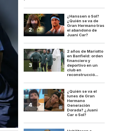
¿Hanssen o Sol?
¿Quién se va de
Gran Hermano tras
2
el abandono de
Juani Car?
2 años de Mariotto
en Banfield: orden
financiero y
3
deportivo en un
club en
reconstrucció...
¿Quién se va el
lunes de Gran
Hermano
4
Generación
Dorada? ¿Juani
Car o Sol?
Habilitaron a