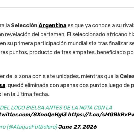
ra la
Selección
Argentina
es que ya conoce a su rival:
ran revelación del certamen. El seleccionado africano h
 en su primera participación mundialista tras finalizar 
res puntos, producto de tres empates, beneficiado por
r de la zona con siete unidades, mientras que la
Cele
sa
, quedó eliminada con apenas dos puntos luego de 
l en la última fecha.
 DEL LOCO BIELSA ANTES DE LA NOTA CON LA
.twitter.com/8XnoQeHgl3
https://t.co/sMGBkRvP
ero (@AtaqueFutbolero)
June 27, 2026