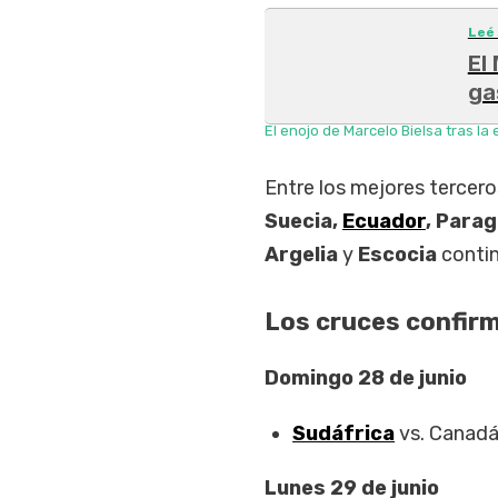
Leé
El
ga
El enojo de Marcelo Bielsa tras l
Entre los mejores tercero
Suecia,
Ecuador
, Para
Argelia
y
Escocia
contin
Los cruces confirm
Domingo 28 de junio
Sudáfrica
vs. Canadá
Lunes 29 de junio