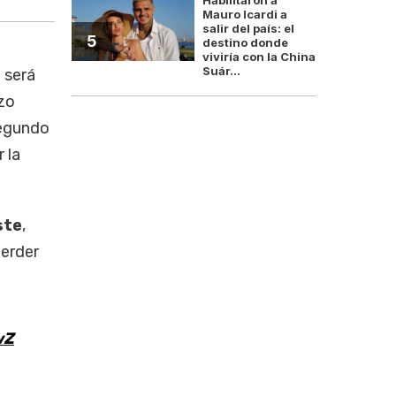
Mauro Icardi a
salir del país: el
5
destino donde
viviría con la China
Suár...
 será
izo
segundo
 la
ste
,
perder
wZ