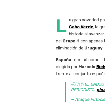
L
a gran novedad pa
Cabo Verde
, la g
historia al avanzar
del
Grupo H
con apenas t
eliminación de
Uruguay
.
España
terminó como líde
dirigida por
Marcelo
Biel
frente al conjunto españo
🤬🇺🇾 EL ENOJO
PERIODISTA.
pic
— Ataque Futbol