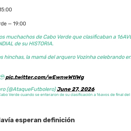
 15:00
rde — 19:00
 los muchachos de Cabo Verde que clasificaban a 16AV
NDIAL de su HISTORIA.
os hinchas, la mamá del arquero Vozinha celebrando en
🥹
pic.twitter.com/wEwnwWtlWg
ero (@AtaqueFutbolero)
June 27, 2026
 Cabo Verde cuando se enteraron de su clasificación a 16avos de final del
avía esperan definición