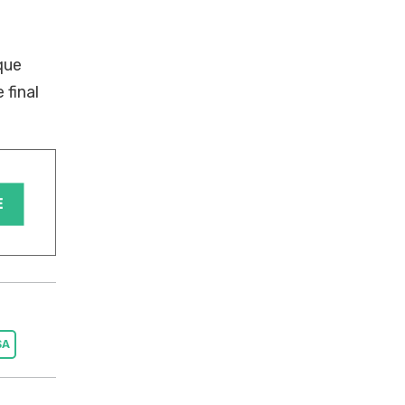
que
 final
SA