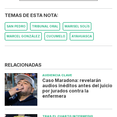
TEMAS DE ESTA NOTA:
SAN PEDRO
TRIBUNAL ORAL
MARISEL SOLÍS
MARCEL GONZÁLEZ
CUCUMELO
AYAHUASCA
RELACIONADAS
AUDIENCIA CLAVE
Caso Maradona: revelarán
audios inéditos antes del juicio
por jurados contra la
enfermera
TRAS EL CUARTO INTERMEDIO