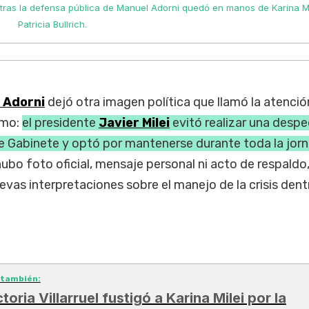
ntras la defensa pública de Manuel Adorni quedó en manos de Karina Mi
Patricia Bullrich.
 Adorni
dejó otra imagen política que llamó la atenció
smo:
el presidente
Javier Milei
evitó realizar una desp
de Gabinete y optó por mantenerse durante toda la jor
hubo foto oficial, mensaje personal ni acto de respaldo
vas interpretaciones sobre el manejo de la crisis dent
 también:
toria Villarruel fustigó a Karina Milei por la