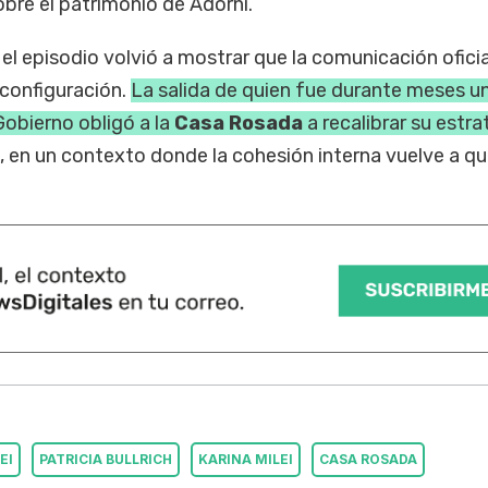
obre el patrimonio de Adorni.
 el episodio volvió a mostrar que la comunicación oficia
econfiguración.
La salida de quien fue durante meses u
Gobierno obligó a la
Casa Rosada
a recalibrar su estra
, en un contexto donde la cohesión interna vuelve a q
EI
PATRICIA BULLRICH
KARINA MILEI
CASA ROSADA