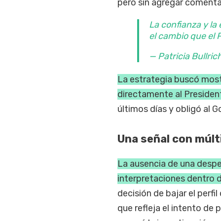
pero sin agregar comenta
La confianza y la
el cambio que el 
— Patricia Bullri
La estrategia buscó mostr
directamente al Presiden
últimos días y obligó al G
Una señal con múlt
La ausencia de una despe
interpretaciones dentro d
decisión de bajar el perfi
que refleja el intento de 