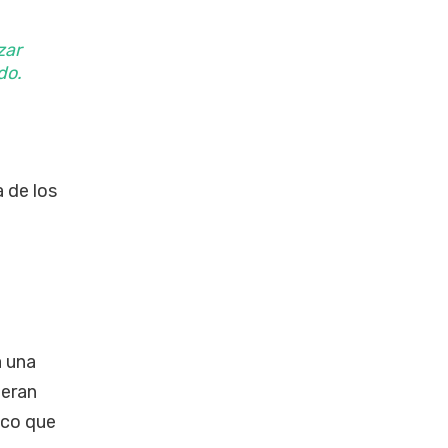
zar
do.
 de los
a una
deran
ico que