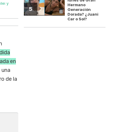
lei y
Javier Milei permaneció en la Quinta de Olivos mientra
Hermano
5
Generación
Dorada? ¿Juani
Car o Sol?
n
edida
nada en
, una
ro de la