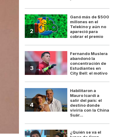
Ganó más de $500
millones en el
Telekino y aún no
2
apareció para
cobrar el premio
Fernando Muslera
abandonó la
concentración de
3
Estudiantes en
City Bell: el motivo
Habilitaron a
Mauro Icardi a
salir del país: el
4
destino donde
viviría con la China
Suár...
¿Quién se va el
lunes de Gran