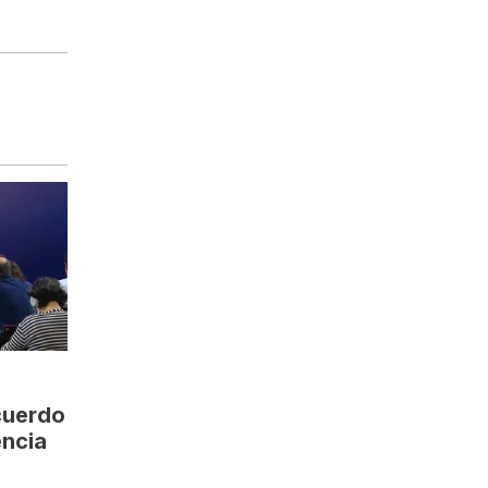
ecuerdo
encia