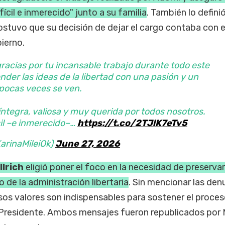
cil e inmerecido" junto a su familia
. También lo defin
ostuvo que su decisión de dejar el cargo contaba con e
ierno.
racias por tu incansable trabajo durante todo este
nder las ideas de la libertad con una pasión y un
ocas veces se ven.
ntegra, valiosa y muy querida por todos nosotros.
il –e inmerecido–…
https://t.co/2TJlK7eTv5
KarinaMileiOk)
June 27, 2026
llrich
eligió poner el foco en la necesidad de preservar
o de la administración libertaria
. Sin mencionar las den
sos valores son indispensables para sostener el proce
Presidente. Ambos mensajes fueron republicados por M