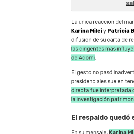
sa
La única reacción del man
Karina Milei
y
Patricia B
difusión de su carta de r
las dirigentes más influy
de Adorni
.
El gesto no pasó inadver
presidenciales suelen ten
directa fue interpretada c
la investigación patrimon
El respaldo quedó e
En su mensaje,
Karina Mi