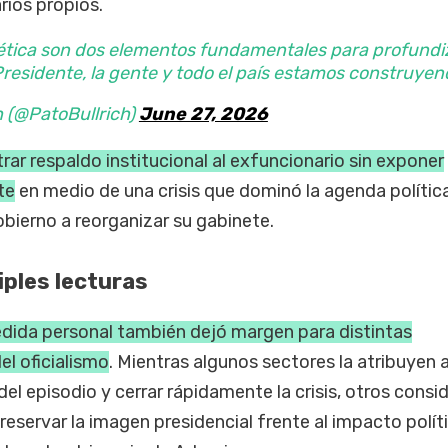
rios propios.
 ética son dos elementos fundamentales para profundi
Presidente, la gente y todo el país estamos construyen
ch (@PatoBullrich)
June 27, 2026
ar respaldo institucional al exfuncionario sin exponer
te
en medio de una crisis que dominó la agenda política
obierno a reorganizar su gabinete.
iples lecturas
dida personal también dejó margen para distintas
el oficialismo
. Mientras algunos sectores la atribuyen 
l del episodio y cerrar rápidamente la crisis, otros consi
preservar la imagen presidencial frente al impacto polít