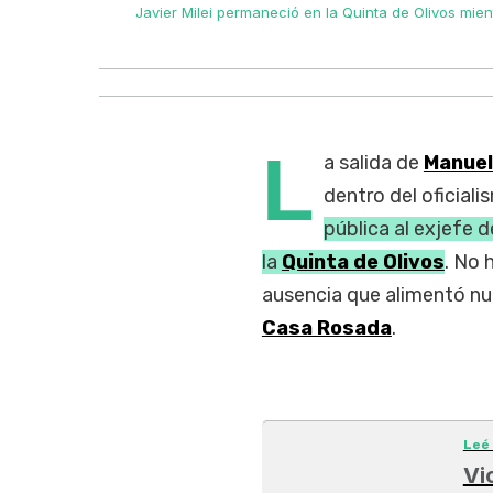
a Milei y
Javier Milei permaneció en la Quinta de Olivos mie
L
a salida de
Manuel
dentro del oficiali
pública al exjefe 
la
Quinta de Olivos
. No 
ausencia que alimentó nue
Casa Rosada
.
Leé
Vic