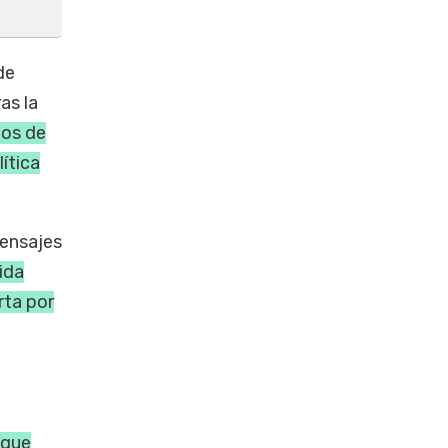
de
as la
dos de
ítica
mensajes
ida
rta por
 que