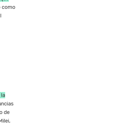
ió como
l
 la
uncias
so de
ilei,