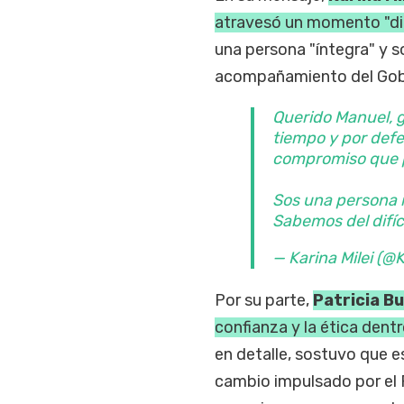
atravesó un momento "difí
una persona "íntegra" y s
acompañamiento del Gob
Querido Manuel, g
tiempo y por defe
compromiso que p
Sos una persona í
Sabemos del difíc
— Karina Milei (@
Por su parte,
Patricia Bu
confianza y la ética dentr
en detalle, sostuvo que e
cambio impulsado por el 