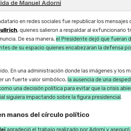
lida de Manuel Adorni
datario en redes sociales fue republicar los mensajes 
ullrich
, quienes salieron a respaldar al exfuncionario tr
enuncia. De esa manera,
el Presidente dejó que fueran 
entes de su espacio quienes encabezaran la defensa pol
tido. En una administración donde las imágenes y los 
er un fuerte valor simbólico,
la ausencia de una desped
omo una decisión política para evitar que la crisis abie
ial siguiera impactando sobre la figura presidencial
.
n manos del círculo político
lei
agradeció el trabajo realizado por Adorni y aseguró