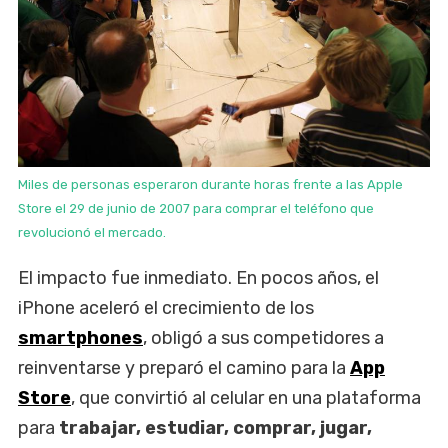
Miles de personas esperaron durante horas frente a las Apple
Store el 29 de junio de 2007 para comprar el teléfono que
revolucionó el mercado.
El impacto fue inmediato. En pocos años, el
iPhone aceleró el crecimiento de los
smartphones
, obligó a sus competidores a
reinventarse y preparó el camino para la
App
Store
, que convirtió al celular en una plataforma
para
trabajar, estudiar, comprar, jugar,