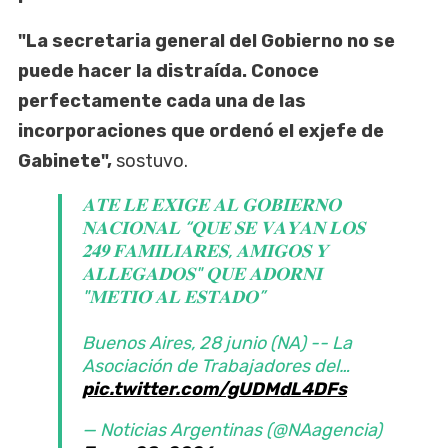
"La secretaria general del Gobierno no se
puede hacer la distraída. Conoce
perfectamente cada una de las
incorporaciones que ordenó el exjefe de
Gabinete",
sostuvo.
𝐀𝐓𝐄 𝐋𝐄 𝐄𝐗𝐈𝐆𝐄 𝐀𝐋 𝐆𝐎𝐁𝐈𝐄𝐑𝐍𝐎
𝐍𝐀𝐂𝐈𝐎𝐍𝐀𝐋 “𝐐𝐔𝐄 𝐒𝐄 𝐕𝐀𝐘𝐀𝐍 𝐋𝐎𝐒
𝟐𝟒𝟗 𝐅𝐀𝐌𝐈𝐋𝐈𝐀𝐑𝐄𝐒, 𝐀𝐌𝐈𝐆𝐎𝐒 𝐘
𝐀𝐋𝐋𝐄𝐆𝐀𝐃𝐎𝐒" 𝐐𝐔𝐄 𝐀𝐃𝐎𝐑𝐍𝐈
"𝐌𝐄𝐓𝐈𝐎́ 𝐀𝐋 𝐄𝐒𝐓𝐀𝐃𝐎”
Buenos Aires, 28 junio (NA) -- La
Asociación de Trabajadores del…
pic.twitter.com/gUDMdL4DFs
— Noticias Argentinas (@NAagencia)