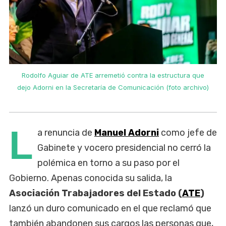
Rodolfo Aguiar de ATE arremetió contra la estructura que
)
dejo Adorni en la Secretaría de Comunicación (foto archivo)
L
a renuncia de
Manuel Adorni
como jefe de
Gabinete y vocero presidencial no cerró la
polémica en torno a su paso por el
Gobierno. Apenas conocida su salida, la
Asociación Trabajadores del Estado (
ATE
)
lanzó un duro comunicado en el que reclamó que
también abandonen sus cargos las personas que,