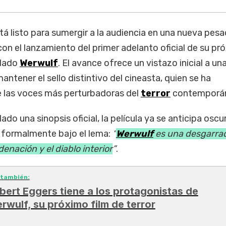
tá listo para sumergir a la audiencia en una nueva pesad
on el lanzamiento del primer adelanto oficial de su pr
ulado
Werwulf
. El avance ofrece un vistazo inicial a un
tener el sello distintivo del cineasta, quien se ha
 las voces más perturbadoras del
terror
contemporá
do una sinopsis oficial, la película ya se anticipa oscur
 formalmente bajo el lema:
“
Werwulf
es una desgarra
enación y el diablo interior
”
.
 también:
bert Eggers tiene a los protagonistas de
rwulf, su próximo film de terror