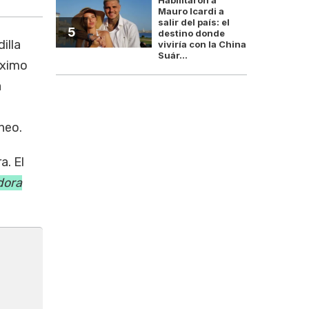
Mauro Icardi a
salir del país: el
5
destino donde
illa
viviría con la China
Suár...
óximo
a
neo.
a. El
dora