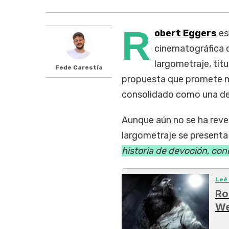
R
obert Eggers
es
cinematográfica c
largometraje, tit
Fede Carestía
propuesta que promete man
consolidado como una de
Aunque aún no se ha revela
largometraje se presenta
historia de devoción, cond
Leé
Ro
We