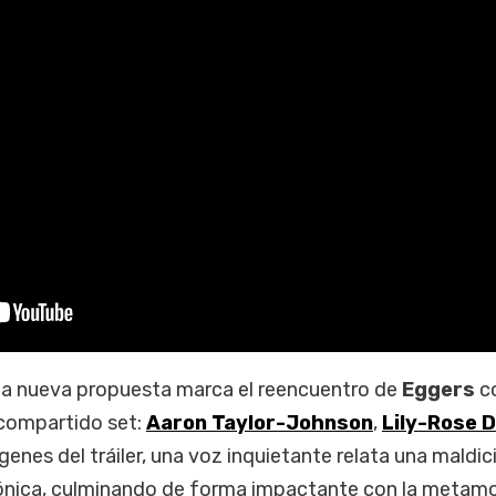
esta nueva propuesta marca el reencuentro de
Eggers
c
 compartido set:
Aaron Taylor-Johnson
,
Lily-Rose 
ágenes del tráiler, una voz inquietante relata una maldi
gónica, culminando de forma impactante con la metamo