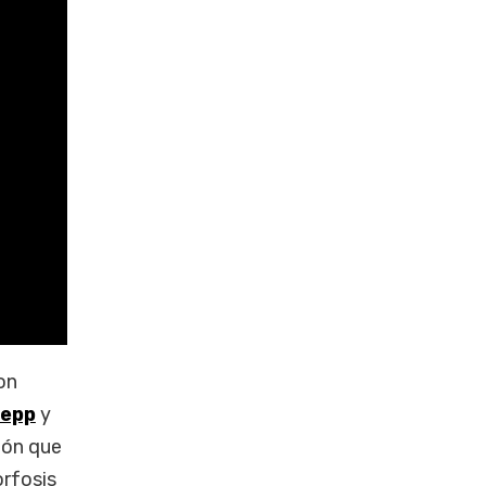
on
Depp
y
ción que
rfosis