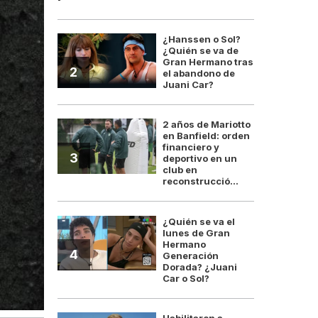
¿Hanssen o Sol?
¿Quién se va de
Gran Hermano tras
2
el abandono de
Juani Car?
2 años de Mariotto
en Banfield: orden
financiero y
3
deportivo en un
club en
reconstrucció...
¿Quién se va el
lunes de Gran
Hermano
4
Generación
Dorada? ¿Juani
Car o Sol?
Habilitaron a