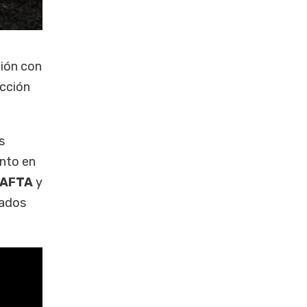
ión con
ucción
s
nto en
AFTA
y
tados