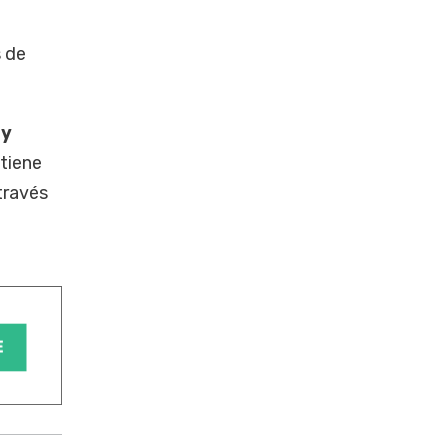
s de
 y
tiene
través