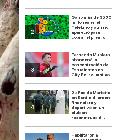
Ganó más de $500
millones en el
Telekino y aún no
2
apareció para
cobrar el premio
Fernando Muslera
abandonó la
concentración de
3
Estudiantes en
City Bell: el motivo
2 años de Mariotto
en Banfield: orden
financiero y
4
deportivo en un
club en
reconstrucció...
Habilitaron a
Mauro Icardi a