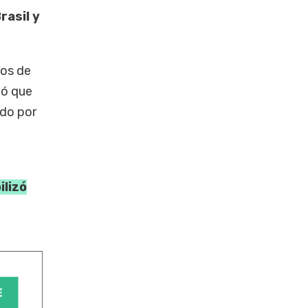
rasil y
hos de
tó que
ndo por
ilizó