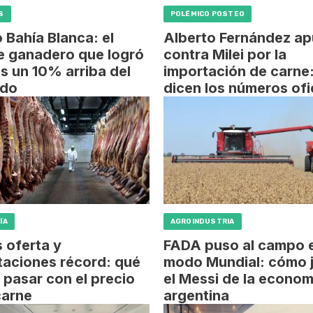
S
POLÉMICO POSTEO
 Bahía Blanca: el
Alberto Fernández ap
e ganadero que logró
contra Milei por la
s un 10% arriba del
importación de carne
do
dicen los números ofi
ÍA
AGROINDUSTRIA
 oferta y
FADA puso al campo 
taciones récord: qué
modo Mundial: cómo 
pasar con el precio
el Messi de la econom
carne
argentina