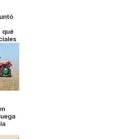
untó
: qué
ciales
en
juega
ía