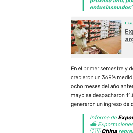
próximo año, po
entusiasmados”
Leé
Ex
ar
En el primer semestre y 
crecieron un 369% medido
ocho meses del año anteri
mayo se despacharon 11.
generaron un ingreso de d
Informe de
Expor
⛴️ Exportaciones:
🇨🇳
China
repres