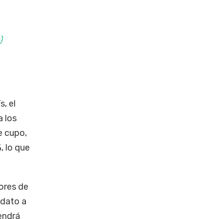
)
s, el
a los
e cupo,
, lo que
ores de
l dato a
endrá