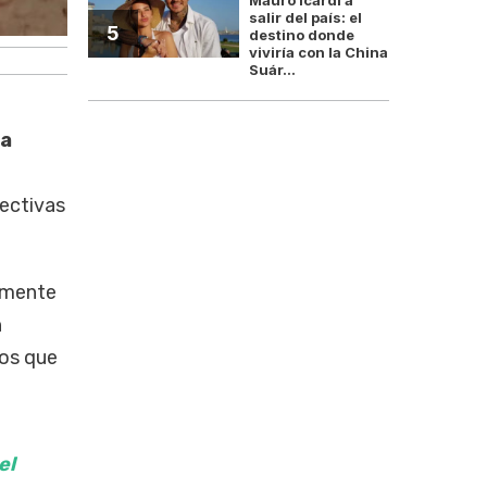
salir del país: el
5
destino donde
viviría con la China
Suár...
la
ectivas
amente
n
mos que
el