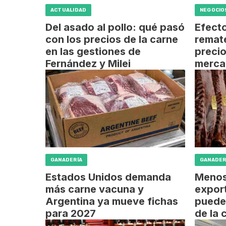
ACTUALIDAD
NEGOCIO
Del asado al pollo: qué pasó
Efecto
con los precios de la carne
remat
en las gestiones de
precio
Fernández y Milei
merca
GANADERÍA
GANADER
Estados Unidos demanda
Menos
más carne vacuna y
expor
Argentina ya mueve fichas
puede 
para 2027
de la 