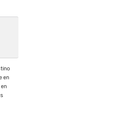
stino
e en
 en
as