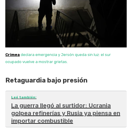
Crimea
declara emergencia y Jersón queda sin luz: el sur
ocupado vuelve a mostrar grietas.
Retaguardia bajo presión
Leé también:
La guerra llegó al surtidor: Ucrania
golpea refinerías y Rusia ya piensa en
importar combustible