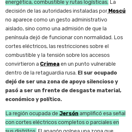
energética, combustible y rutas logísticas.
La
decisión de las autoridades instaladas por
Moscú
no aparece como un gesto administrativo
aislado, sino como una admisión de que la
península dejó de funcionar con normalidad. Los
cortes eléctricos, las restricciones sobre el
combustible y la tensión sobre los accesos
convirtieron a
Crimea
en un punto vulnerable
dentro de la retaguardia rusa.
El sur ocupado
dejó de ser una zona de apoyo silencioso y
pasó a ser un frente de desgaste material,
económico y político.
La región ocupada de
Jersón
amplificó esa señal
con cortes eléctricos completos o parciales en
sus distritos.
El apagón golpea una zona que