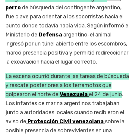
perro
de búsqueda del contingente argentino,
fue clave para orientar a los socorristas hacia el
punto donde todavía había vida. Según informó el
Ministerio de
Defensa
argentino, el animal
ingresó por un túnel abierto entre los escombros,
marcó presencia positiva y permitió redireccionar
la excavación hacia el lugar correcto.
La escena ocurrió durante las tareas de búsqueda
y rescate posteriores a los terremotos que
golpearon el norte de
Venezuela
el 24 de junio
.
Los infantes de marina argentinos trabajaban
junto a autoridades locales cuando recibieron el
aviso de
Protección Civil venezolana
sobre la
posible presencia de sobrevivientes en una