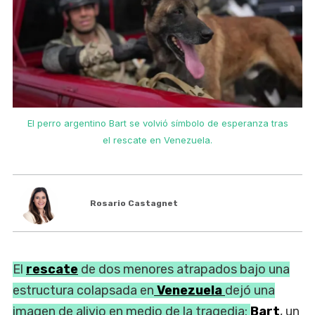
El perro argentino Bart se volvió símbolo de esperanza tras
el rescate en Venezuela.
Rosario Castagnet
El
rescate
de dos menores atrapados bajo una
estructura colapsada en
Venezuela
dejó una
imagen de alivio en medio de la tragedia:
Bart
, un