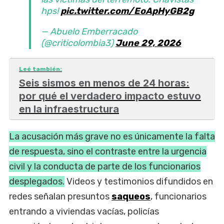
hps!
pic.twitter.com/EoApHyGB2g
— Abuelo Emberracado
(@criticolombia3)
June 29, 2026
Leé también:
Seis sismos en menos de 24 horas:
por qué el verdadero impacto estuvo
en la infraestructura
La acusación más grave no es únicamente la falta
de respuesta, sino el contraste entre la urgencia
civil y la conducta de parte de los funcionarios
desplegados.
Videos y testimonios difundidos en
redes señalan presuntos
saqueos
, funcionarios
entrando a viviendas vacías, policías