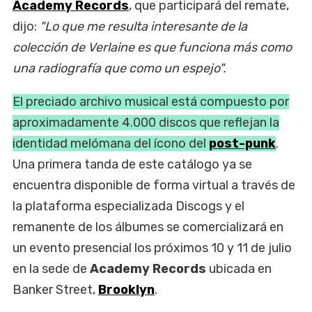
Academy Records
, que participará del remate,
dijo:
"Lo que me resulta interesante de la
colección de Verlaine es que funciona más como
una radiografía que como un espejo".
El preciado archivo musical está compuesto por
aproximadamente 4.000 discos que reflejan la
identidad melómana del ícono del
post-punk
.
Una primera tanda de este catálogo ya se
encuentra disponible de forma virtual a través de
la plataforma especializada Discogs y el
remanente de los álbumes se comercializará en
un evento presencial los próximos 10 y 11 de julio
en la sede de
Academy Records
ubicada en
Banker Street,
Brooklyn
.