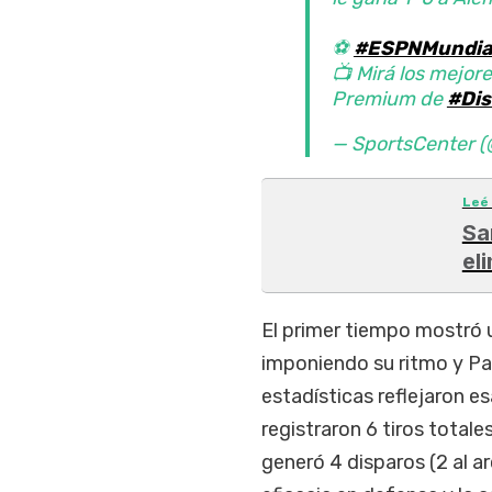
⚽
#ESPNMundia
📺 Mirá los mejore
Premium de
#Dis
— SportsCenter
Leé
Sa
el
El primer tiempo mostró u
imponiendo su ritmo y P
estadísticas reflejaron e
registraron 6 tiros totales
generó 4 disparos (2 al a