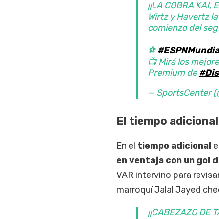
¡¡LA COBRA KAI, 
Wirtz y Havertz la
comienzo del seg
⚽
#ESPNMundia
📺 Mirá los mejore
Premium de
#Dis
— SportsCenter
El tiempo adicional
En el
tiempo adicional
e
en ventaja con un gol 
VAR intervino para revisar 
marroquí Jalal Jayed cheq
¡¡CABEZAZO DE T