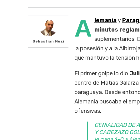
A
lemania
y
Parag
minutos reglam
suplementarios. E
Sebastián Muzi
la posesión y a la Albirr
que mantuvo la tensión ha
El primer golpe lo dio
Jul
centro de Matías Galarza 
paraguaya. Desde entonces
Alemania buscaba el empa
ofensivas.
GENIALIDAD DE 
Y CABEZAZO GOLEA
le gana 1-0 a Ale