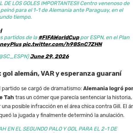
EL DE LOS GOLES IMPORTANTES!! Centro venenoso de
 peinó para el 1-1 de Alemania ante Paraguay, en el
undo tiempo.
l
s partidos de la
#FIFAWorldCup
por ESPN, en el Plan
neyPlus
pic.twitter.com/h98SnC7ZHN
 (@SC_ESPN)
June 29, 2026
: gol alemán, VAR y esperanza guaraní
l partido se cargó de dramatismo:
Alemania logró po
de Tah
tras un córner que parecía sentenciar la historia,
una posible infracción en el área chica contra Gill. El á
ueó la jugada y finalmente determinó la anulación.
AH EN EL SEGUNDO PALO Y GOL PARA EL 2-1 DE