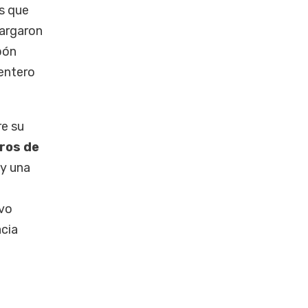
s que
cargaron
pón
 entero
re su
iros de
y una
ivo
acia