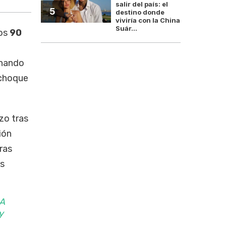
salir del país: el
5
destino donde
viviría con la China
Suár...
os
90
inando
 choque
zo tras
ión
ras
as
A
y