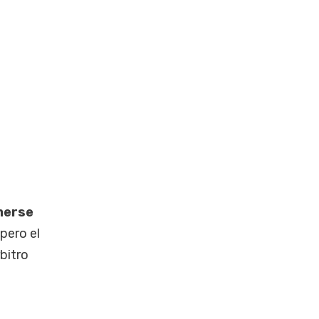
nerse
 pero el
rbitro