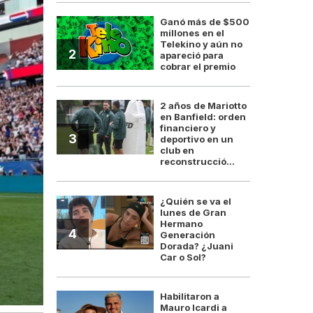
Ganó más de $500
millones en el
Telekino y aún no
2
apareció para
cobrar el premio
2 años de Mariotto
en Banfield: orden
financiero y
3
deportivo en un
club en
reconstrucció...
¿Quién se va el
lunes de Gran
Hermano
4
Generación
Dorada? ¿Juani
Car o Sol?
Habilitaron a
Mauro Icardi a