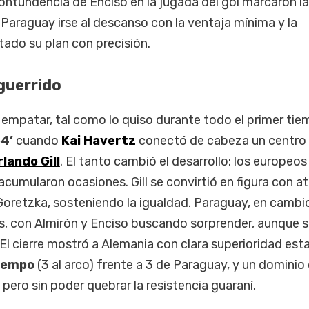
contundencia de Enciso en la jugada del gol marcaron la
 Paraguay irse al descanso con la ventaja mínima y la
ado su plan con precisión.
guerrido
 empatar, tal como lo quiso durante todo el primer tie
4’
cuando
Kai Havertz
conectó de cabeza un centro
rlando Gill
. El tanto cambió el desarrollo: los europeos
acumularon ocasiones. Gill se convirtió en figura con a
Goretzka, sosteniendo la igualdad. Paraguay, en cambi
s, con Almirón y Enciso buscando sorprender, aunque s
. El cierre mostró a Alemania con clara superioridad esta
tiempo
(3 al arco) frente a 3 de Paraguay, y un dominio
, pero sin poder quebrar la resistencia guaraní.