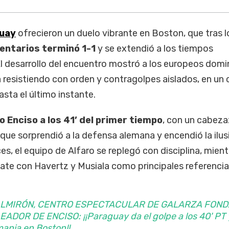
uay
ofrecieron un duelo vibrante en Boston, que tras l
entarios terminó 1-1
y se extendió a los tiempos
l desarrollo del encuentro mostró a los europeos dom
oja resistiendo con orden y contragolpes aislados, en un
sta el último instante.
io Enciso a los 41’ del primer tiempo
, con un cabeza
que sorprendió a la defensa alemana y encendió la ilus
, el equipo de Alfaro se replegó con disciplina, mient
te con Havertz y Musiala como principales referenci
ALMIRÓN, CENTRO ESPECTACULAR DE GALARZA FOND
DOR DE ENCISO: ¡¡Paraguay da el golpe a los 40' PT 
mania en Boston!!