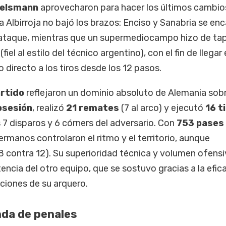
gelsmann
aprovecharon para hacer los últimos cambio
la Albirroja no bajó los brazos: Enciso y Sanabria se en
 el ataque, mientras que un supermediocampo hizo de ta
fiel al estilo del técnico argentino), con el fin de llegar
o directo a los tiros desde los 12 pasos.
artido
reflejaron un dominio absoluto de Alemania sob
osesión
, realizó
21 remates
(7 al arco) y ejecutó
16 t
s 7 disparos y 6 córners del adversario. Con
753 pases
germanos controlaron el ritmo y el territorio, aunque
8 contra 12). Su superioridad técnica y volumen ofens
encia del otro equipo, que se sostuvo gracias a la efic
nciones de su arquero.
nda de penales