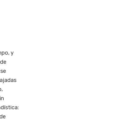
mpo, y
 de
 se
tajadas
o,
in
dística:
 de