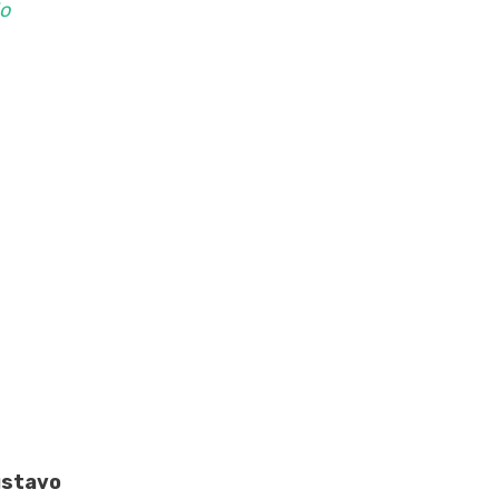
o
stavo