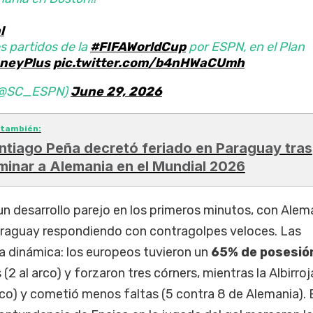
l
s partidos de la
#FIFAWorldCup
por ESPN, en el Plan
neyPlus
pic.twitter.com/b4nHWaCUmh
 (@SC_ESPN)
June 29, 2026
 también:
ntiago Peña decretó feriado en Paraguay tras
iminar a Alemania en el Mundial 2026
n desarrollo parejo en los primeros minutos, con Alem
araguay respondiendo con contragolpes veloces. Las
sa dinámica: los europeos tuvieron un
65% de posesió
 (2 al arco) y forzaron tres córners, mientras la Albirroj
rco) y cometió menos faltas (5 contra 8 de Alemania). 