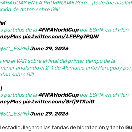
ARAGUAY EN LA PRÓRROGA!! Pero... ¡todo fue anulad
ción de Anton sobre Gill!
al
s partidos de la
#FIFAWorldCup
por ESPN, en el Plan
neyPlus
pic.twitter.com/LFPPg7PQNI
 (@SC_ESPN)
June 29, 2026
vio el VAR sobre el final del primer tiempo de la
rminar anulando el 2-1 de Alemania ante Paraguay por
ton sobre Gill.
l
s partidos de la
#FIFAWorldCup
por ESPN, en el Plan
neyPlus
pic.twitter.com/Srfj9TKaiG
 (@SC_ESPN)
June 29, 2026
 estadio, llegaron las tandas de hidratación y tanto
Gu