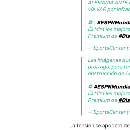
ALEMANIA ANTE P
vía VAR por infrac
⚽
#ESPNMundi
📺 Mirá los mejore
Premium de
#Dis
— SportsCenter
Las imágenes que 
prórroga, para te
obstrucción de An
⚽
#ESPNMundia
📺 Mirá los mejore
Premium de
#Dis
— SportsCenter
La tensión se apoderó del