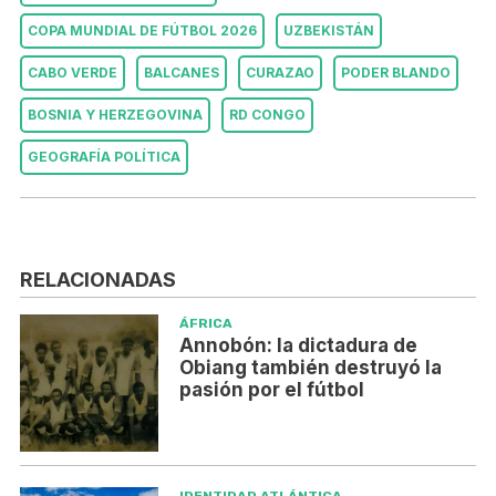
COPA MUNDIAL DE FÚTBOL 2026
UZBEKISTÁN
CABO VERDE
BALCANES
CURAZAO
PODER BLANDO
BOSNIA Y HERZEGOVINA
RD CONGO
GEOGRAFÍA POLÍTICA
RELACIONADAS
ÁFRICA
Annobón: la dictadura de
Obiang también destruyó la
pasión por el fútbol