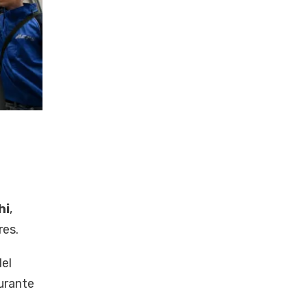
hi
,
res.
del
urante