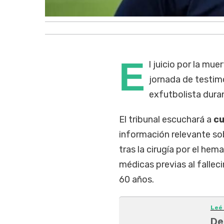
E
l juicio por la mue
jornada de testim
exfutbolista duran
El tribunal escuchará a
cu
información relevante so
tras la cirugía por el he
médicas previas al falleci
60 años.
Leé
De