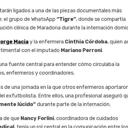
tarán ligados a una de las piezas documentales más
e: el grupo de WhatsApp
“Tigre”
, donde se compartía
ución clínica de Maradona durante la internación domici
orge Macia
y la enfermera
Cinthia Córdoba
, quien 
ntimental con el imputado
Mariano Perroni
.
una fuente central para entender cómo circulaba la
s, enfermeros y coordinadores.
és de una jornada en la que otros enfermeros aportaro
del exfutbolista. Entre ellos, una profesional aseguró q
mente lúcido”
durante parte de la internación.
ea de que
Nancy Forlini
, coordinadora de cuidados
edical
, tenía un rol central en la comunicación entre lo