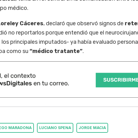
ipo médico.
Loreley Cáceres
, declaró que observó signos de
rete
dió no reportarlos porque entendió que el neurocirujan
 los principales imputados- ya había evaluado person
aba como su
“médico tratante”
.
IEGO MARADONA
LUCIANO SPENA
JORGE MACIA