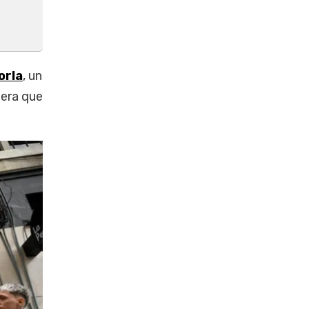
orla
, un
mera que