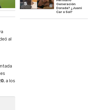
5
Generación
Dorada? ¿Juani
Car o Sol?
va
deó al
ontada
nes
20
, a los