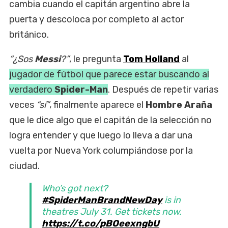
cambia cuando el capitán argentino abre la
puerta y descoloca por completo al actor
británico.
“¿Sos
Messi
?”
, le pregunta
Tom Holland
al
jugador de fútbol que parece estar buscando al
verdadero
Spider-Man
. Después de repetir varias
veces
“sí”
, finalmente aparece el
Hombre Araña
que le dice algo que el capitán de la selección no
logra entender y que luego lo lleva a dar una
vuelta por Nueva York columpiándose por la
ciudad.
Who’s got next?
#SpiderManBrandNewDay
is in
theatres July 31. Get tickets now.
https://t.co/pBOeexngbU