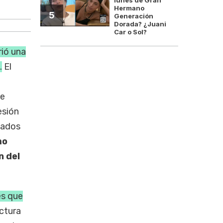
El recambio británico deja a Argentin
Hermano
5
Generación
Dorada? ¿Juani
Car o Sol?
rió una
.
El
de
esión
tados
mo
n del
es que
uctura