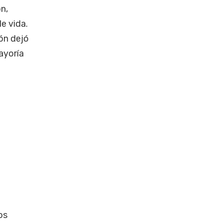
n,
e vida.
ón dejó
ayoría
os