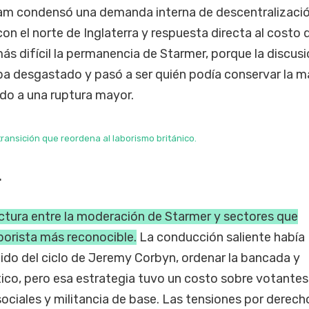
ham condensó una demanda interna de descentralizació
on el norte de Inglaterra y respuesta directa al costo d
s difícil la permanencia de Starmer, porque la discusi
aba desgastado y pasó a ser quién podía conservar la m
tido a una ruptura mayor.
transición que reordena al laborismo británico.
r
ractura entre la moderación de Starmer y sectores que
orista más reconocible.
La conducción saliente había
ido del ciclo de Jeremy Corbyn, ordenar la bancada y
lítico, pero esa estrategia tuvo un costo sobre votantes
ociales y militancia de base. Las tensiones por derech