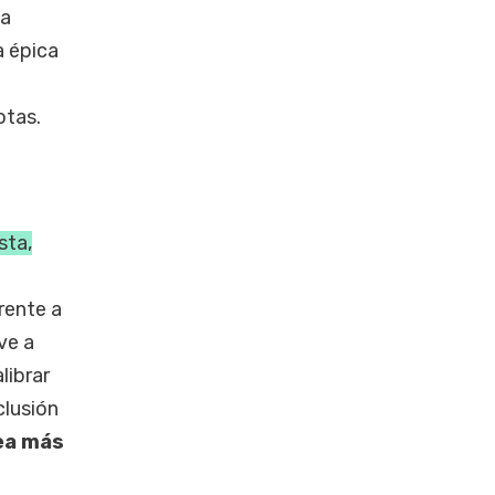
la
a épica
otas.
sta,
rente a
ve a
librar
clusión
ea más