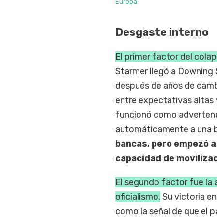
Europa.
Desgaste interno
El primer factor del colap
Starmer llegó a Downing S
después de años de camb
entre expectativas altas 
funcionó como advertenci
automáticamente a una ba
bancas, pero empezó a p
capacidad de moviliza
El segundo factor fue la 
oficialismo.
Su victoria e
como la señal de que el p