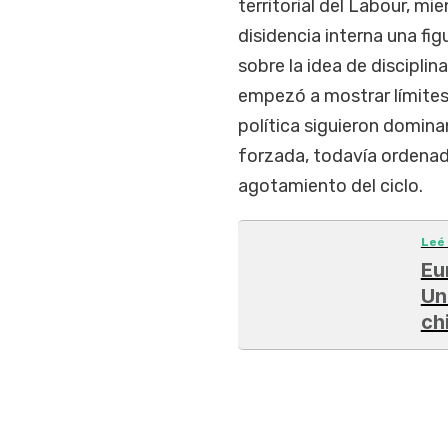
territorial del Labour, mi
disidencia interna una fi
sobre la idea de disciplin
empezó a mostrar límites 
política siguieron domina
forzada, todavía ordenad
agotamiento del ciclo.
Leé
Eu
Un
ch