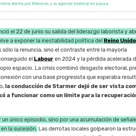
entina atenta por Malvinas y la agenda bilateral en pausa.
ció el 22 de junio su salida del liderazgo laborista y ab
lve a exponer la inestabilidad política del
Reino Unido
 sólo la renuncia, sino el contraste entre la mayoría
conseguido el
Labour
en 2024 y la pérdida acelerada 
opio espacio. La crisis combinó desgaste electoral, pr
 conexión con una base progresista que esperaba resul
co,
la conducción de Starmer dejó de ser vista co
só a funcionar como un límite para la recuperació
r un único episodio, sino por una acumulación de señal
en la sucesión.
Las derrotas locales golpearon la estr