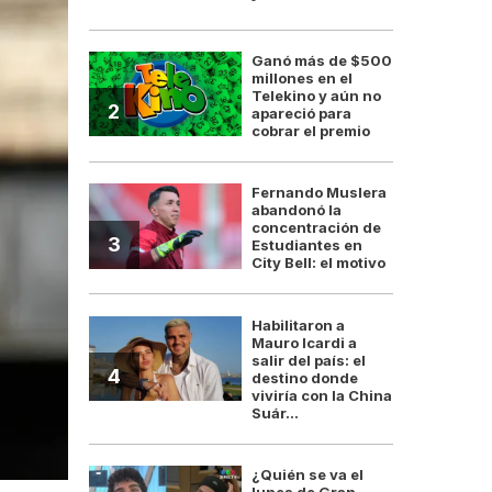
Ganó más de $500
millones en el
Telekino y aún no
2
apareció para
cobrar el premio
Fernando Muslera
abandonó la
concentración de
3
Estudiantes en
City Bell: el motivo
Habilitaron a
Mauro Icardi a
salir del país: el
4
destino donde
viviría con la China
Suár...
¿Quién se va el
lunes de Gran