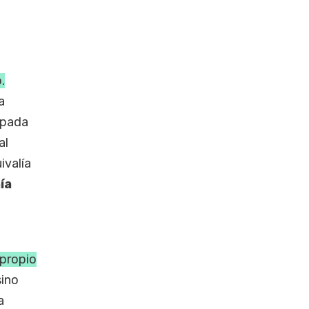
.
a
apada
al
ivalía
ía
 propio
sino
a