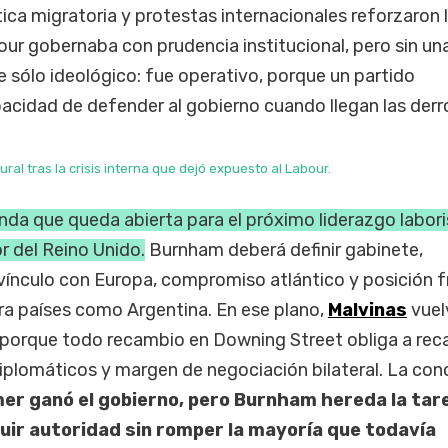
lítica migratoria y protestas internacionales reforzaron 
ur gobernaba con prudencia institucional, pero sin un
e sólo ideológico: fue operativo, porque un partido
acidad de defender al gobierno cuando llegan las derr
l tras la crisis interna que dejó expuesto al Labour.
enda que queda abierta para el próximo liderazgo labori
or del Reino Unido.
Burnham deberá definir gabinete,
vínculo con Europa, compromiso atlántico y posición f
ra países como Argentina. En ese plano,
Malvinas
vuel
porque todo recambio en Downing Street obliga a reca
iplomáticos y margen de negociación bilateral. La con
er ganó el gobierno, pero Burnham hereda la tar
ruir autoridad sin romper la mayoría que todavía