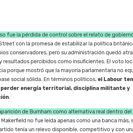
so fue la pérdida de control sobre el relato de gobierno
treet con la promesa de estabilizar la política británic
ios conservadores, pero su administración quedó atr
y resultados percibidos como insuficientes. El voto loc
a porque mostró que la mayoría parlamentaria no equ
se social sólida. En términos políticos,
el Labour ten
erder energía territorial, disciplina militante y
ción
.
aparición de Burnham como alternativa real dentro del
n Makerfield no fue leída apenas como una banca más, 
artido tenía un relevo disponible, competitivo y con un