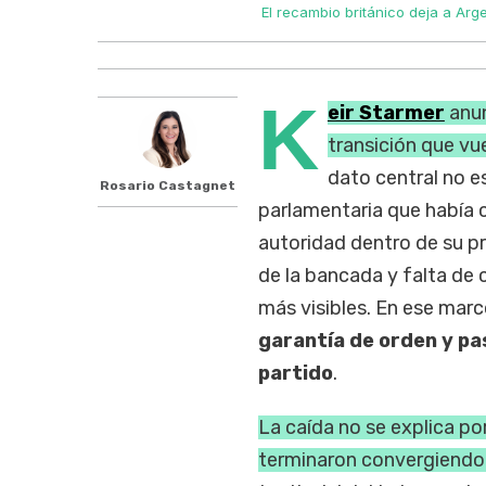
El recambio británico deja a Arg
K
eir Starmer
anun
transición que vue
dato central no es
Rosario Castagnet
parlamentaria que había 
autoridad dentro de su pr
de la bancada y falta de
más visibles. En ese mar
garantía de orden y pa
partido
.
La caída no se explica po
terminaron convergiendo 