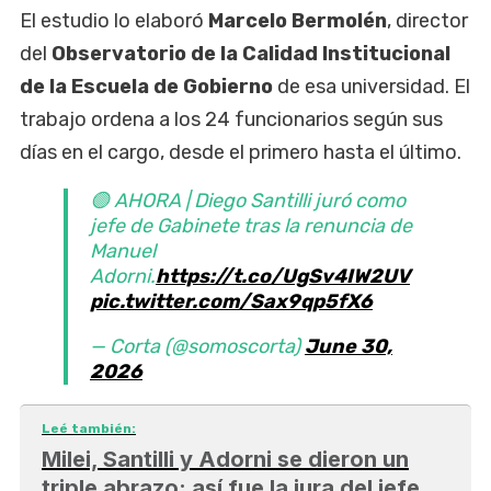
El estudio lo elaboró
Marcelo Bermolén
, director
del
Observatorio de la Calidad Institucional
de la Escuela de Gobierno
de esa universidad. El
trabajo ordena a los 24 funcionarios según sus
días en el cargo, desde el primero hasta el último.
🟣 AHORA | Diego Santilli juró como
jefe de Gabinete tras la renuncia de
Manuel
Adorni.
https://t.co/UgSv4IW2UV
pic.twitter.com/Sax9qp5fX6
— Corta (@somoscorta)
June 30,
2026
Leé también:
Milei, Santilli y Adorni se dieron un
triple abrazo: así fue la jura del jefe