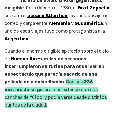
no era un avión, sino un gigantesco
dirigible
. En la década de 1930, el
Graf Zeppelin
cruzaba el
océano Atlántico
llevando pasajeros,
correo y carga entre
Alemania
y
Sudamérica
. Y
uno de esos viajes tuvo como protagonista a la
Argentina
.
Cuando el enorme dirigible apareció sobre el cielo
de
Buenos Aires
,
miles de personas
interrumpieron su rutina para observar un
espectáculo que parecía sacado de una
película de ciencia ficción
.
Con sus
236
metros de largo
, era más extenso que dos
canchas de fútbol y podía verse desde distintos
puntos de la ciudad.