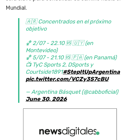
Mundial.
🇦🇷 Concentrados en el próximo
objetivo
🏀 2/07 - 22.10 🆚 🇺🇾 (en
Montevideo)
🏀 5/07 - 21.10 🆚 🇵🇦 (en Panamá)
📺 TyC Sports 2, DSports y
Courtside1891
#StepItUpArgentina
pic.twitter.com/VCZy3S7cBU
— Argentina Básquet (@cabboficial)
June 30, 2026