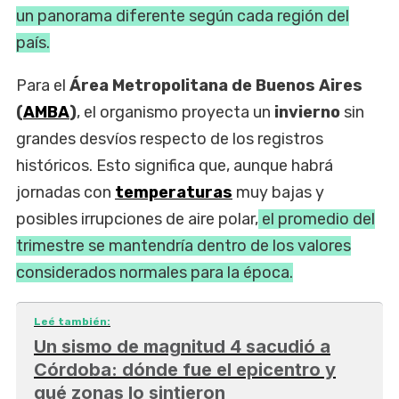
un panorama diferente según cada región del
país.
Para el
Área Metropolitana de Buenos Aires
(
AMBA
)
, el organismo proyecta un
invierno
sin
grandes desvíos respecto de los registros
históricos. Esto significa que, aunque habrá
jornadas con
temperaturas
muy bajas y
posibles irrupciones de aire polar,
el promedio del
trimestre se mantendría dentro de los valores
considerados normales para la época.
Leé también:
Un sismo de magnitud 4 sacudió a
Córdoba: dónde fue el epicentro y
qué zonas lo sintieron