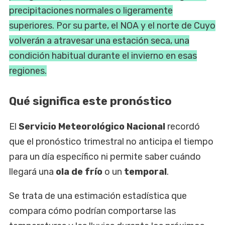
precipitaciones normales o ligeramente
superiores. Por su parte, el NOA y el norte de Cuyo
volverán a atravesar una estación seca, una
condición habitual durante el invierno en esas
regiones.
Qué significa este pronóstico
El
Servicio Meteorológico Nacional
recordó
que el pronóstico trimestral no anticipa el tiempo
para un día específico ni permite saber cuándo
llegará una
ola de frío
o un
temporal
.
Se trata de una estimación estadística que
compara cómo podrían comportarse las