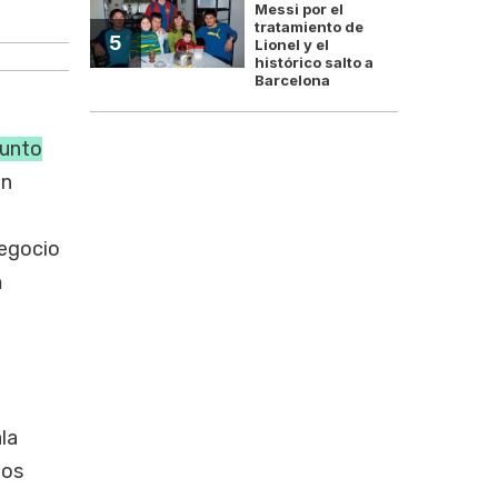
Messi por el
Argentina mira el caso porque sus wal
tratamiento de
5
Lionel y el
histórico salto a
Barcelona
sunto
ón
negocio
a
la
ios