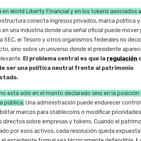
á en World Liberty Financial y en los tokens asociados a
structura conecta ingresos privados, marca política y
 en una industria donde una señal oficial puede mover 
a SEC, el Tesoro y otros organismos federales no deci
to, sino sobre un universo donde el presidente apare
elevante.
El problema central es que la
regulación
de ser una política neutral frente al patrimonio
Estado.
 no está solo en el monto declarado sino en la posición
ca pública.
Una administración puede endurecer control
abilitar marcos para stablecoins o modificar prioridade
 directos sobre empresas y tokens. Cuando el patrim
sado por esos activos, cada resolución queda expuesta
 el expediente formal sea técnicamente defendible.
L