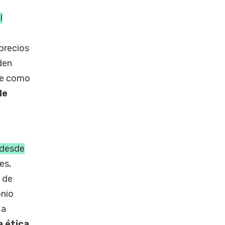
l
precios
den
ce como
de
 desde
es,
s de
onio
 a
a ética