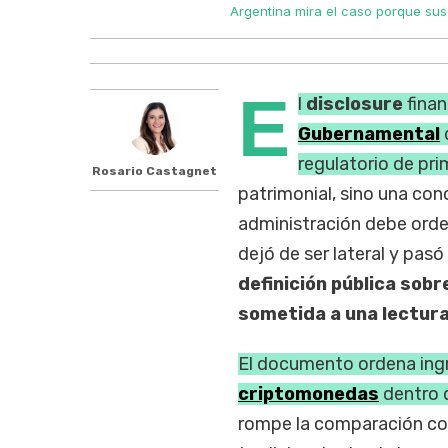
Argentina mira el caso porque sus
E
l
disclosure
finan
Gubernamental
regulatorio de pri
Rosario Castagnet
patrimonial, sino una con
administración debe orde
dejó de ser lateral y pasó
definición pública sob
sometida a una lectura
El documento ordena ingr
criptomonedas
dentro d
rompe la comparación con