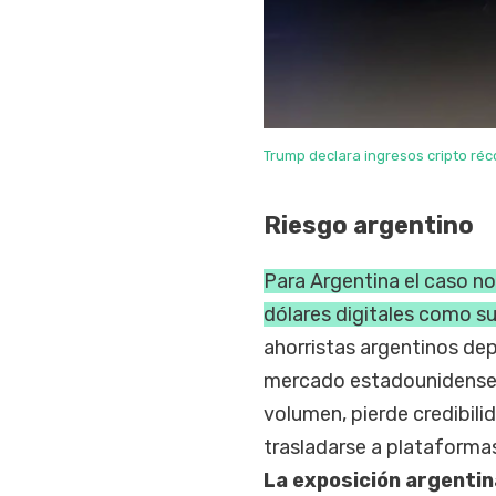
Trump declara ingresos cripto réco
Riesgo argentino
Para Argentina el caso n
dólares digitales como su
ahorristas argentinos dep
mercado estadounidense. 
volumen, pierde credibili
trasladarse a plataformas
La exposición argentin