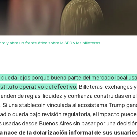
rd y abre un frente ético sobre la SEC y las billeteras.
o queda lejos porque buena parte del mercado local us
stituto operativo del efectivo.
Billeteras, exchanges y
enden de reglas, liquidez y confianza construidas en el
Si una stablecoin vinculada al ecosistema Trump gan
dad o queda bajo revisión regulatoria, el impacto puede
 usadas desde Buenos Aires sin pasar por una decisión 
a nace de la dolarización informal de sus usuario