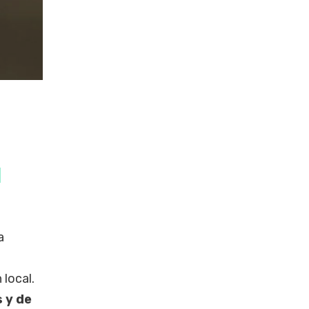
a
a
local.
s y de