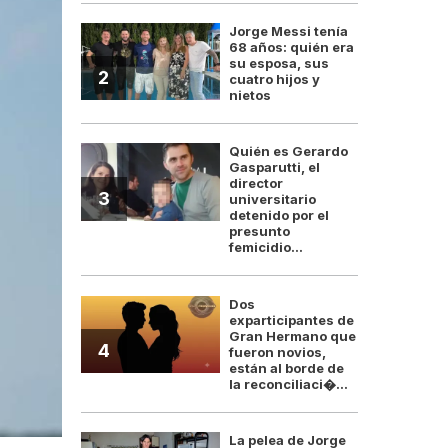
Jorge Messi tenía
68 años: quién era
su esposa, sus
2
cuatro hijos y
nietos
Quién es Gerardo
Gasparutti, el
director
3
universitario
detenido por el
presunto
femicidio...
Dos
exparticipantes de
Gran Hermano que
4
fueron novios,
están al borde de
la reconciliaci�...
La pelea de Jorge