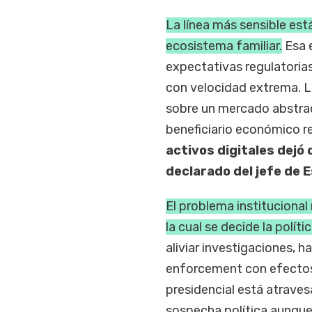
La línea más sensible est
ecosistema familiar.
Esa e
expectativas regulatorias
con velocidad extrema. L
sobre un mercado abstrac
beneficiario económico r
activos digitales dejó 
declarado del jefe de 
El problema institucional
la cual se decide la políti
aliviar investigaciones, h
enforcement con efectos
presidencial está atrave
sospecha política aunque