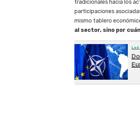
tradicionales hacia los a
participaciones asociada
mismo tablero económic
al sector, sino por cu
Leé
Do
Eu