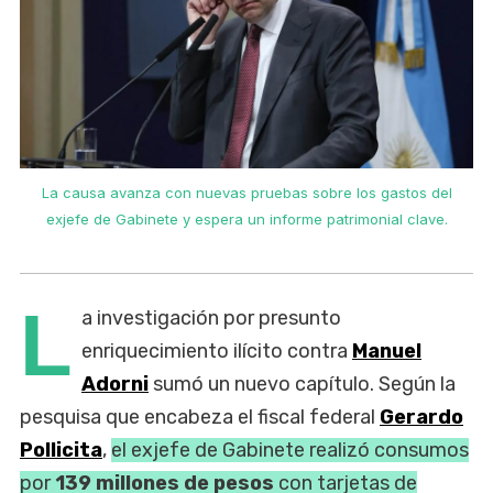
La causa avanza con nuevas pruebas sobre los gastos del
exjefe de Gabinete y espera un informe patrimonial clave.
L
a investigación por presunto
enriquecimiento ilícito contra
Manuel
Adorni
sumó un nuevo capítulo. Según la
pesquisa que encabeza el fiscal federal
Gerardo
Pollicita
,
el exjefe de Gabinete realizó consumos
por
139 millones de pesos
con tarjetas de