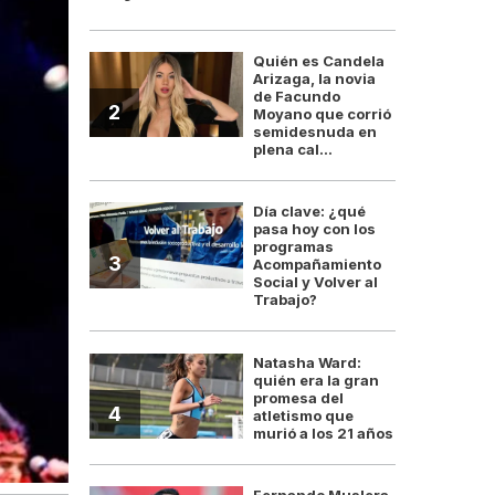
Quién es Candela
Arizaga, la novia
de Facundo
2
Moyano que corrió
semidesnuda en
plena cal...
Día clave: ¿qué
pasa hoy con los
programas
3
Acompañamiento
Social y Volver al
Trabajo?
Natasha Ward:
quién era la gran
promesa del
4
atletismo que
murió a los 21 años
Fernando Muslera