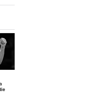
a
die