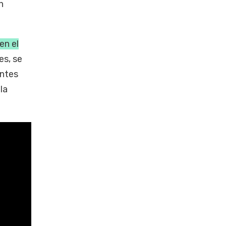
n
en el
s, se
entes
la