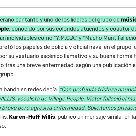
eterano cantante y uno de los líderes del grupo de
músi
ople
, conocido por sus coloridos atuendos y coautor d
an inolvidables como "Y.M.C.A." y "Macho Man", falleció
rpretó los papeles de policía y oficial naval en el grupo,
r su vestuario escénico llamativo y su buena forma fí
io tras una breve enfermedad, según una publicación e
grupo.
la banda en redes decía:
“Con profunda tristeza anunci
LLIS, vocalista de Village People. Victor falleció el ma
a breve pero agresiva enfermedad. Solicitamos privaci
lis,
Karen-Huff Willis
, publicó un mensaje similar en l
so.