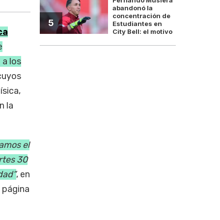
abandonó la
concentración de
5
Estudiantes en
ca
City Bell: el motivo
e
 a los
 cuyos
sica,
n la
amos el
rtes 30
dad”
, en
a página