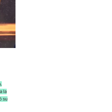
,
a la
ó su