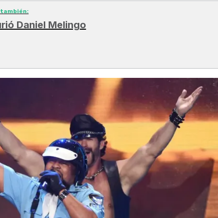
 también:
rió Daniel Melingo