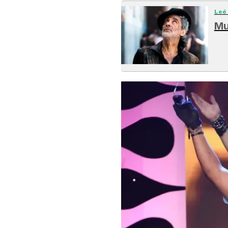
Leé
Mu