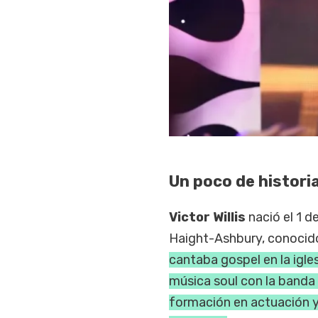
Un poco de histori
Victor Willis
nació el 1 de
Haight-Ashbury, conocid
cantaba gospel en la igles
música soul con la banda 
formación en actuación y