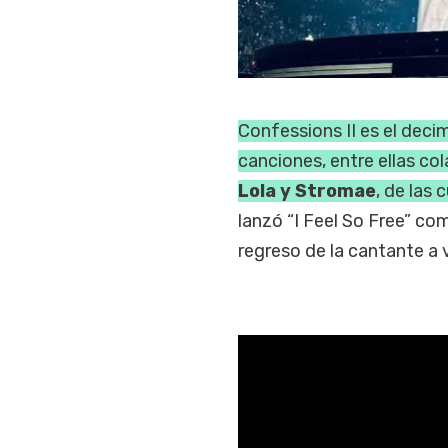
Confessions II es el dec
canciones, entre ellas c
Lola y Stromae
, de las
lanzó “I Feel So Free” co
regreso de la cantante a v