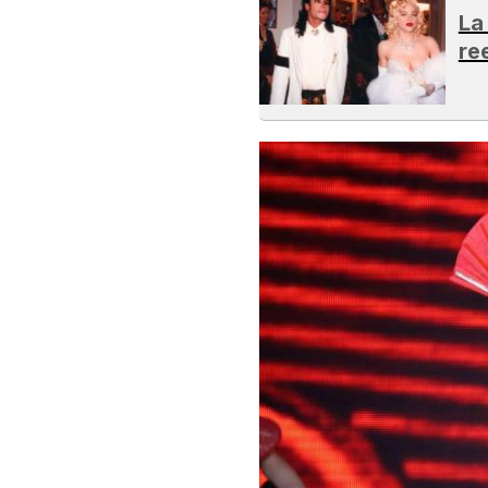
La
re