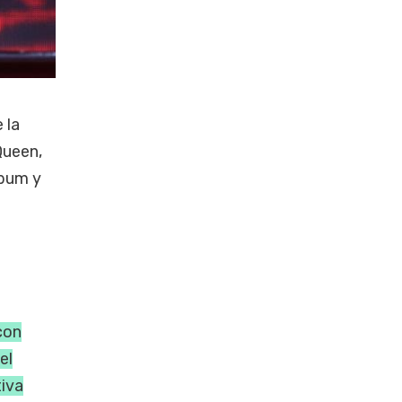
 la
Queen,
lbum y
con
el
tiva