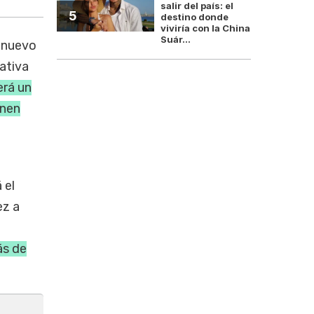
salir del país: el
5
destino donde
viviría con la China
Suár...
u nuevo
tativa
rá un
unen
 el
ez a
ás de