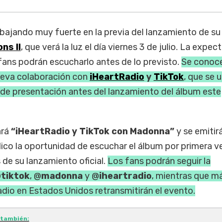
bajando muy fuerte en la previa del lanzamiento de s
ns II
, que verá la luz el día viernes 3 de julio. La expec
fans podrán escucharlo antes de lo previsto.
Se conoce
ueva colaboración con
iHeartRadio
y
TikTok
, que se 
 de presentación antes del lanzamiento del álbum este
ará
“iHeartRadio y TikTok con Madonna”
y se emitirá
lico la oportunidad de escuchar el álbum por primera v
 de su lanzamiento oficial.
Los fans podrán seguir la
@
tiktok
, @
madonna
y @
iheartradio
, mientras que m
dio en Estados Unidos retransmitirán el evento.
 también: