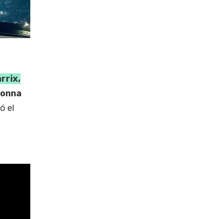
rrix,
onna
ó el