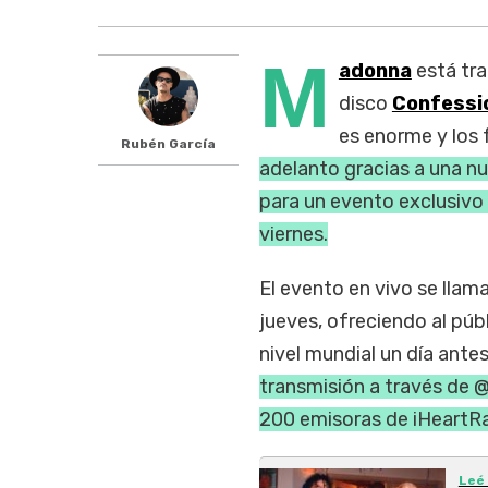
M
adonna
está tra
disco
Confessio
es enorme y los 
Rubén García
adelanto gracias a una n
para un evento exclusivo
viernes.
El evento en vivo se llam
jueves, ofreciendo al púb
nivel mundial un día antes
transmisión a través de 
200 emisoras de iHeartRa
Leé