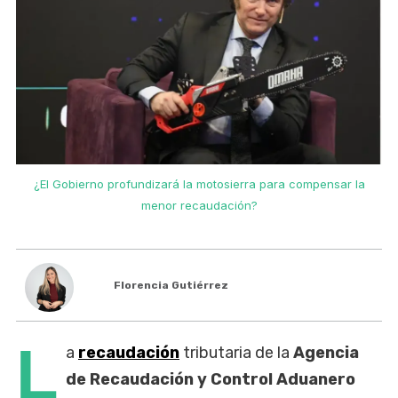
¿El Gobierno profundizará la motosierra para compensar la
menor recaudación?
Florencia Gutiérrez
L
a
recaudación
tributaria de la
Agencia
de Recaudación y Control Aduanero