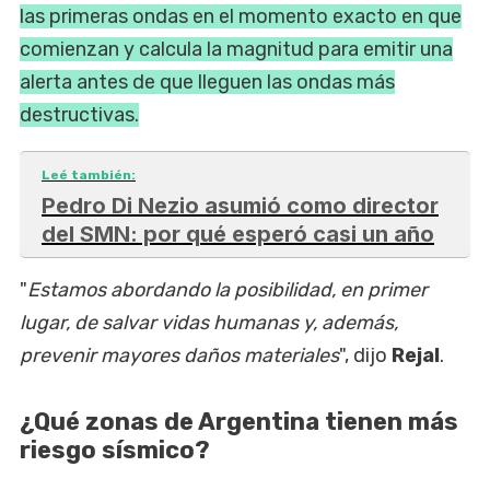
las primeras ondas en el momento exacto en que
comienzan y calcula la magnitud para emitir una
alerta antes de que lleguen las ondas más
destructivas.
Leé también:
Pedro Di Nezio asumió como director
del SMN: por qué esperó casi un año
"
Estamos abordando la posibilidad, en primer
lugar, de salvar vidas humanas y, además,
prevenir mayores daños materiales
", dijo
Rejal
.
¿Qué zonas de Argentina tienen más
riesgo sísmico?