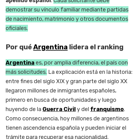
apellido español
.
Cada solicitante debe
demostrar su vínculo familiar mediante partidas
de nacimiento, matrimonio y otros documentos
oficiales.
Por qué
Argentina
lidera el ranking
Argentina
es, por amplia diferencia, el país con
más solicitudes.
La explicación está en la historia:
entre fines del siglo XIX y gran parte del siglo XX
llegaron millones de inmigrantes españoles,
primero en busca de oportunidades y luego
huyendo de la
Guerra Civil
y del
franquismo
.
Como consecuencia, hoy millones de argentinos
tienen ascendencia española y pueden iniciar el
trámite para recuperar esa nacionalidad.